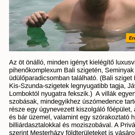
Ern
Az öt önálló, minden igényt kielégítő luxusvi
pihenőkomplexum Bali szigetén, Seminyak
üdülőparadicsomban található. (Bali sziget
Kis-Szunda-szigetek legnyugatibb tagja, Jáv
Lomboktól nyugatra fekszik.) A villák egye
szobásak, mindegyikhez úszómedence tartoz
része egy úgynevezett kiszolgáló főépület,
és bár üzemel, valamint egy szórakoztató h
billiárdasztalokkal és moziszobával. A Priv
szerint Mesterházy földterületeket is vásáro