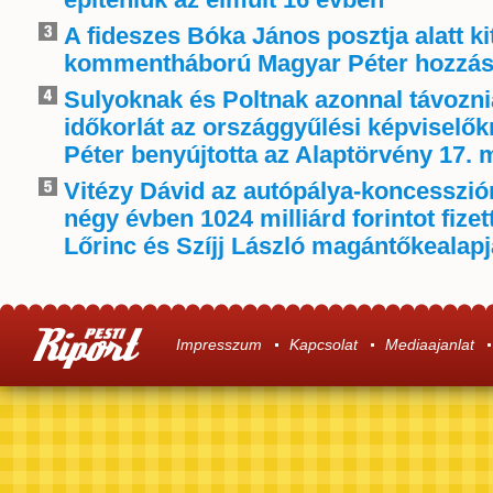
A fideszes Bóka János posztja alatt ki
kommentháború Magyar Péter hozzás
Sulyoknak és Poltnak azonnal távoznia
időkorlát az országgyűlési képviselő
Péter benyújtotta az Alaptörvény 17. 
Vitézy Dávid az autópálya-koncessziór
négy évben 1024 milliárd forintot fize
Lőrinc és Szíjj László magántőkealap
Impresszum
Kapcsolat
Mediaajanlat