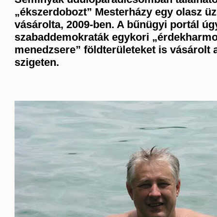
„ékszerdobozt” Mesterházy egy olasz üz
vásárolta, 2009-ben. A bűnügyi portál úgy
szabaddemokraták egykori „érdekharmo
menedzsere” földterületeket is vásárolt
szigeten.