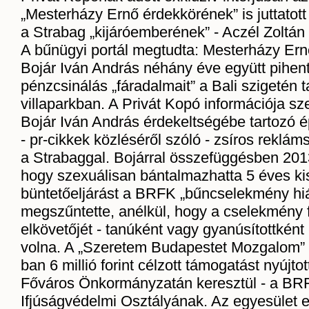
„Mesterházy Ernő érdekkörének” is juttatot
a Strabag „kijáróemberének” - Aczél Zoltán
A bűnügyi portál megtudta: Mesterházy Ern
Bojár Iván András néhány éve együtt pihent
pénzcsinálás „fáradalmait” a Bali szigetén t
villaparkban. A Privát Kopó információja sze
Bojár Iván András érdekeltségébe tartozó é
- pr-cikkek közléséről szóló - zsíros reklám
a Strabaggal. Bojárral összefüggésben 2013
hogy szexuálisan bántalmazhatta 5 éves kis
büntetőeljárást a BRFK „bűncselekmény h
megszűntette, anélkül, hogy a cselekmény f
elkövetőjét - tanúként vagy gyanúsítottként -
volna. A „Szeretem Budapestet Mozgalom” 
ban 6 millió forint célzott támogatást nyújto
Főváros Önkormányzatán keresztül - a BR
Ifjúságvédelmi Osztályának. Az egyesület e