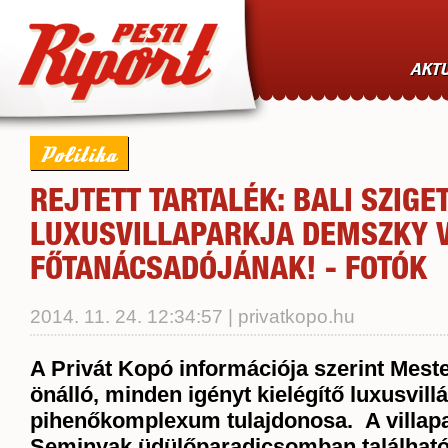
AKTU
Politika
REJTETT TARTALÉK: BALI SZIGE
LUXUSVILLAPARKJA DEMSZKY 
FŐTANÁCSADÓJÁNAK! - FOTÓK
2014. 11. 24. 12:34:57 | privatkopo.hu
A Privát Kopó információja szerint Mest
önálló, minden igényt kielégítő luxusvillá
pihenőkomplexum tulajdonosa. A villapar
Seminyak üdülőparadicsomban található