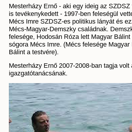
Mesterházy Ernő - aki egy ideig az SZDSZ
is tevékenykedett - 1997-ben feleségül vet
Mécs Imre SZDSZ-es politikus lányát és ezze
Mécs-Magyar-Demszky családnak. Demszk
felesége, Hodosán Róza lett Magyar Bálint 
sógora Mécs Imre. (Mécs felesége Magyar 
Bálint a testvére).
Mesterházy Ernő 2007-2008-ban tagja volt
igazgatótanácsának.