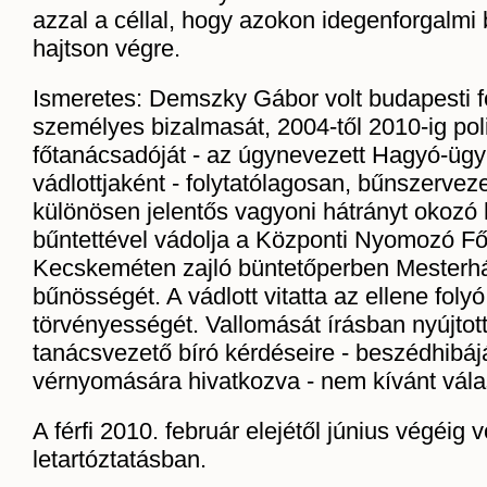
azzal a céllal, hogy azokon idegenforgalmi
hajtson végre.
Ismeretes: Demszky Gábor volt budapesti 
személyes bizalmasát, 2004-től 2010-ig poli
főtanácsadóját - az úgynevezett Hagyó-üg
vádlottjaként - folytatólagosan, bűnszerveze
különösen jelentős vagyoni hátrányt okozó 
bűntettével vádolja a Központi Nyomozó F
Kecskeméten zajló büntetőperben Mesterh
bűnösségét. A vádlott vitatta az ellene folyó
törvényességét. Vallomását írásban nyújtott
tanácsvezető bíró kérdéseire - beszédhibá
vérnyomására hivatkozva - nem kívánt vála
A férfi 2010. február elejétől június végéig v
letartóztatásban.