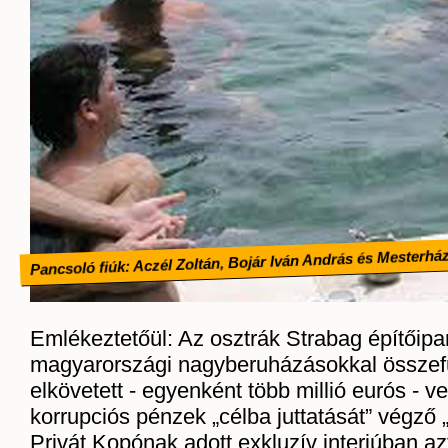
Pancsoló fiúk: Aczél Zoltán, Bojár Iván András és Mesterhá
Emlékeztetőül: Az osztrák Strabag építőipar
magyarországi nagyberuházásokkal össze
elkövetett - egyenként több millió eurós - 
korrupciós pénzek „célba juttatását” végző 
Privát Kopónak adott exkluzív interjúban azt 