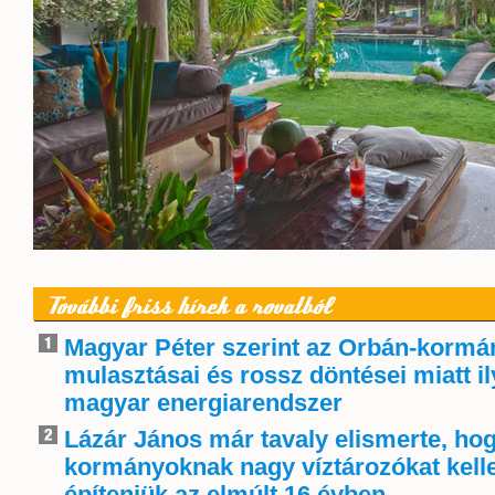
További friss hírek a rovatból
Magyar Péter szerint az Orbán-kormá
mulasztásai és rossz döntései miatt i
magyar energiarendszer
Lázár János már tavaly elismerte, ho
kormányoknak nagy víztározókat kelle
építeniük az elmúlt 16 évben