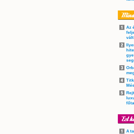
Az 
felj
vál
Ily
hit
gye
seg
Orb
meg
Tit
Més
Rejt
lux
főt
A t