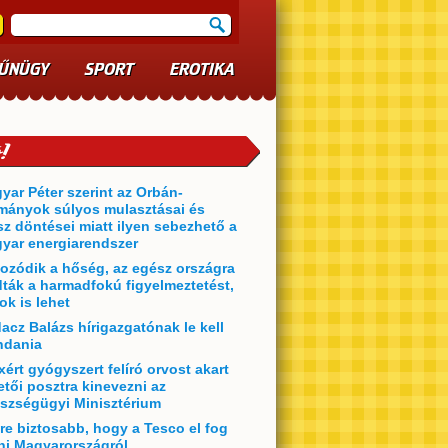
ŰNÜGY
SPORT
EROTIKA
yar Péter szerint az Orbán-
mányok súlyos mulasztásai és
sz döntései miatt ilyen sebezhető a
yar energiarendszer
ozódik a hőség, az egész országra
dták a harmadfokú figyelmeztetést,
ok is lehet
acz Balázs hírigazgatónak le kell
dania
xért gyógyszert felíró orvost akart
etői posztra kinevezni az
szségügyi Minisztérium
re biztosabb, hogy a Tesco el fog
ni Magyarországról