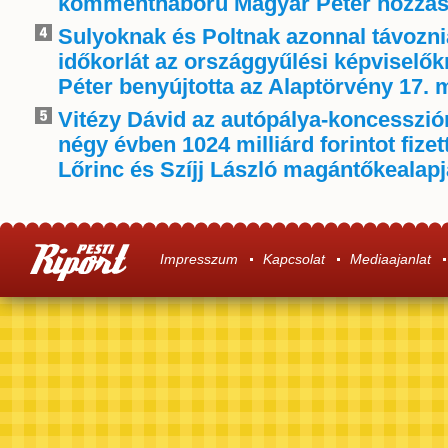
kommentháború Magyar Péter hozzás
Sulyoknak és Poltnak azonnal távoznia
időkorlát az országgyűlési képviselő
Péter benyújtotta az Alaptörvény 17. 
Vitézy Dávid az autópálya-koncessziór
négy évben 1024 milliárd forintot fize
Lőrinc és Szíjj László magántőkealap
Impresszum
Kapcsolat
Mediaajanlat