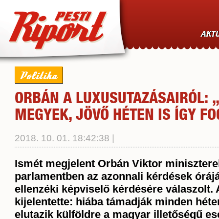
AKTU
Politika
ORBÁN A LUXUSUTAZÁSAIRÓL: „
MEGYEK, JÖVŐ HÉTEN IS ÍGY F
2018. 10. 01. 18:42:38 |
Ismét megjelent Orbán Viktor minisztere
parlamentben az azonnali kérdések óráj
ellenzéki képviselő kérdésére válaszolt.
kijelentette: hiába támadják minden héte
elutazik külföldre a magyar illetőségű 