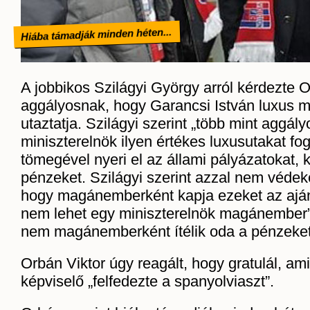
Hiába támadják minden héten...
A jobbikos Szilágyi György arról kérdezte O
aggályosnak, hogy Garancsi István luxus
utaztatja. Szilágyi szerint „több mint aggál
miniszterelnök ilyen értékes luxusutakat foga
tömegével nyeri el az állami pályázatokat, 
pénzeket. Szilágyi szerint azzal nem véde
hogy magánemberként kapja ezeket az ajá
nem lehet egy miniszterelnök magánember”
nem magánemberként ítélik oda a pénzeket
Orbán Viktor úgy reagált, hogy gratulál, ami
képviselő „felfedezte a spanyolviaszt”.