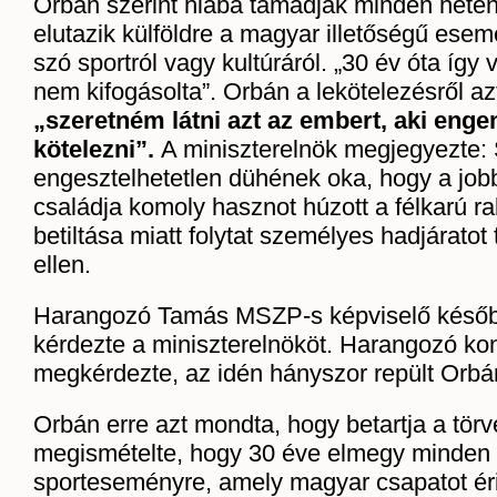
Orbán szerint hiába támadják minden héten
elutazik külföldre a magyar illetőségű ese
szó sportról vagy kultúráról. „30 év óta így
nem kifogásolta”. Orbán a lekötelezésről a
„szeretném látni azt az embert, aki enge
kötelezni”.
A miniszterelnök megjegyezte: 
engesztelhetetlen dühének oka, hogy a job
családja komoly hasznot húzott a félkarú ra
betiltása miatt folytat személyes hadjárato
ellen.
Harangozó Tamás MSZP-s képviselő későb
kérdezte a miniszterelnököt. Harangozó ko
megkérdezte, az idén hányszor repült Orbá
Orbán erre azt mondta, hogy betartja a tör
megismételte, hogy 30 éve elmegy minden 
sporteseményre, amely magyar csapatot érin