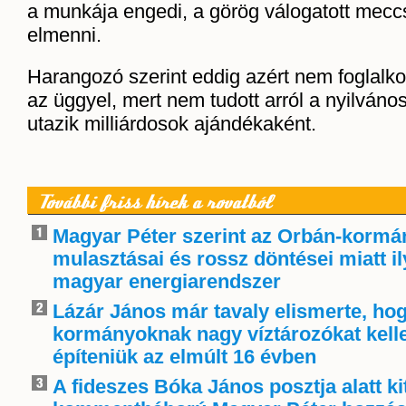
a munkája engedi, a görög válogatott meccs
elmenni.
Harangozó szerint eddig azért nem foglalko
az üggyel, mert nem tudott arról a nyilván
utazik milliárdosok ajándékaként.
További friss hírek a rovatból
Magyar Péter szerint az Orbán-kormá
mulasztásai és rossz döntései miatt i
magyar energiarendszer
Lázár János már tavaly elismerte, ho
kormányoknak nagy víztározókat kelle
építeniük az elmúlt 16 évben
A fideszes Bóka János posztja alatt ki