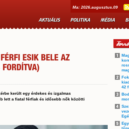
Ma: 2026.augusztus.09
AKTUÁLIS
POLITIKA
MÉDIA
B
Mag
FÉRFI ESIK BELE AZ
kor
ros
 FORDÍTVA)
mag
Fok
kia
42 f
érbe került egy érdekes és izgalmas
Bod
lett a fiatal
férfiak és idősebb
nők közötti
mon
Sze
vez
Egé
Egy
tűn