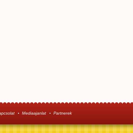
apcsolat
Mediaajanlat
Partnerek