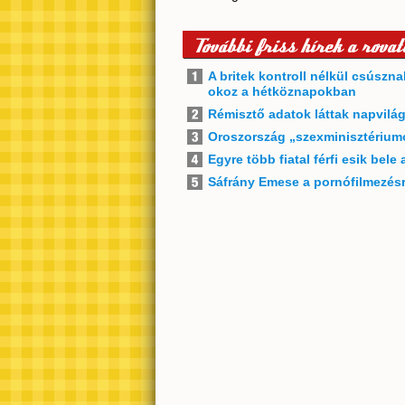
További friss hírek a rovat
A britek kontroll nélkül csúszn
okoz a hétköznapokban
Rémisztő adatok láttak napvilág
Oroszország „szexminisztériumot
Egyre több fiatal férfi esik bele
Sáfrány Emese a pornófilmezésrő