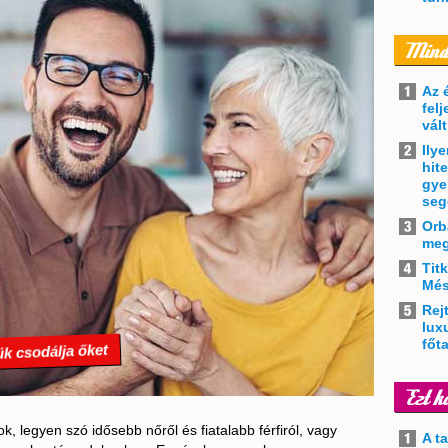
Az 
felj
vál
Ily
hit
gye
seg
Orb
meg
Tit
Més
Rejt
lux
főt
ük csodálja őket
, legyen szó idősebb nőről és fiatalabb férfiról, vagy
A t