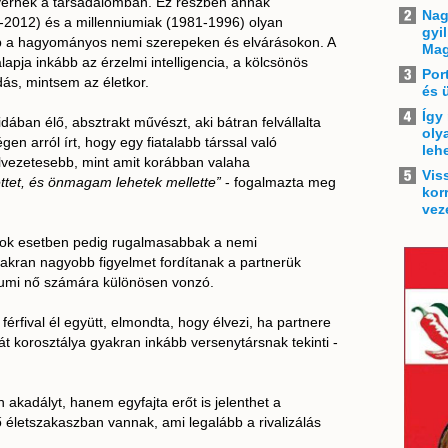
nyernek a társadalomban. Ez részben annak
Nag
-2012) és a millenniumiak (1981-1996) olyan
gyi
lép a hagyományos nemi szerepeken és elvárásokon. A
Mag
apja inkább az érzelmi intelligencia, a kölcsönös
Por
dás, mintsem az életkor.
és 
Így
ában élő, absztrakt művészt, aki bátran felvállalta
oly
égen arról írt, hogy egy fiatalabb társsal való
leh
vezetesebb, mint amit korábban valaha
Vis
ettet, és önmagam lehetek mellette”
- fogalmazta meg
kor
vez
, sok esetben pedig rugalmasabbak a nemi
akran nagyobb figyelmet fordítanak a partnerük
niumi nő számára különösen vonzó.
férfival él együtt, elmondta, hogy élvezi, ha partnere
át korosztálya gyakran inkább versenytársnak tekinti -
akadályt, hanem egyfajta erőt is jelenthet a
 életszakaszban vannak, ami legalább a rivalizálás