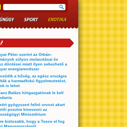
ŰNÜGY
SPORT
EROTIKA
yar Péter szerint az Orbán-
mányok súlyos mulasztásai és
sz döntései miatt ilyen sebezhető a
yar energiarendszer
ozódik a hőség, az egész országra
dták a harmadfokú figyelmeztetést,
ok is lehet
acz Balázs hírigazgatónak le kell
dania
xért gyógyszert felíró orvost akart
etői posztra kinevezni az
szségügyi Minisztérium
re biztosabb, hogy a Tesco el fog
ni Magyarországról