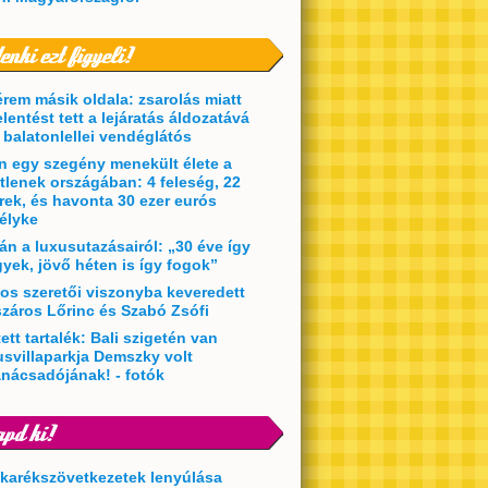
érem másik oldala: zsarolás miatt
elentést tett a lejáratás áldozatává
t balatonlellei vendéglátós
en egy szegény menekült élete a
etlenek országában: 4 feleség, 22
rek, és havonta 30 ezer eurós
élyke
án a luxusutazásairól: „30 éve így
yek, jövő héten is így fogok”
kos szeretői viszonyba keveredett
záros Lőrinc és Szabó Zsófi
ett tartalék: Bali szigetén van
usvillaparkja Demszky volt
anácsadójának! - fotók
akarékszövetkezetek lenyúlása