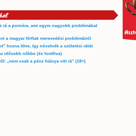
ból
ak rá a pornóra, ami egyre nagyobb problémákat
ot a magyar férfiak merevedési problémáiról
” hozna létre, így növelnék a születési rátát
 az idősebb nőkbe (és fordítva)
l: „nem csak a pénz hiánya vitt rá” (18+)