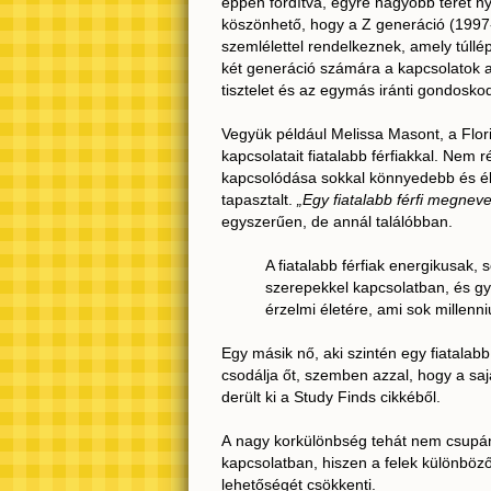
éppen fordítva, egyre nagyobb teret 
köszönhető, hogy a Z generáció (1997
szemlélettel rendelkeznek, amely túl
két generáció számára a kapcsolatok al
tisztelet és az egymás iránti gondosko
Vegyük például Melissa Masont, a Florid
kapcsolatait fiatalabb férfiakkal. Nem r
kapcsolódása sokkal könnyedebb és él
tapasztalt.
„Egy fiatalabb férfi megnev
egyszerűen, de annál találóbban.
A fiatalabb férfiak energikusak
szerepekkel kapcsolatban, és gy
érzelmi életére, ami sok millen
Egy másik nő, aki szintén egy fiatalabb 
csodálja őt, szemben azzal, hogy a saj
derült ki a Study Finds cikkéből.
A nagy korkülönbség tehát nem csupán 
kapcsolatban, hiszen a felek különböző
lehetőségét csökkenti.