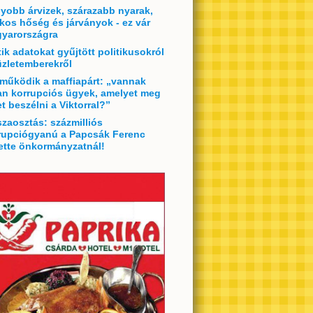
yobb árvizek, szárazabb nyarak,
lkos hőség és járványok - ez vár
yarországra
tik adatokat gyűjtött politikusokról
üzletemberekről
 működik a maffiapárt: „vannak
an korrupciós ügyek, amelyet meg
et beszélni a Viktorral?”
szaosztás: százmilliós
rupciógyanú a Papcsák Ferenc
ette önkormányzatnál!