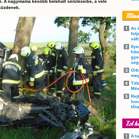
ő. A nagymama később belehalt sérüléseibe, a vele
küzdenek.
Az 
felj
vál
Ily
hit
gye
seg
Orb
meg
Tit
Més
Rejt
lux
főt
A t