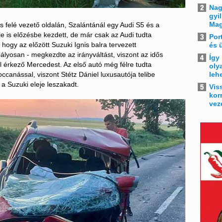
Nag
gyi
Mag
 felé vezető oldalán, Szalántánál egy Audi S5 és a
e is előzésbe kezdett, de már csak az Audi tudta
Por
 hogy az előzött Suzuki Ignis balra tervezett
és 
bályosan - megkezdte az irányváltást, viszont az idős
Így
l érkező Mercedest. Az első autó még félre tudta
oly
canással, viszont Stétz Dániel luxusautója telibe
leh
 a Suzuki eleje leszakadt.
Vis
kor
vez