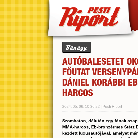
Bűnügy
AUTÓBALESETET OK
FŐUTAT VERSENYPÁ
DÁNIEL KORÁBBI E
HARCOS
2024. 05. 06. 10:36:22 | Pesti Riport
Szombaton, délután egy fának csapód
MMA-harcos, Eb-bronzérmes Stétz Dán
kezdett luxusautójával, amelyet már