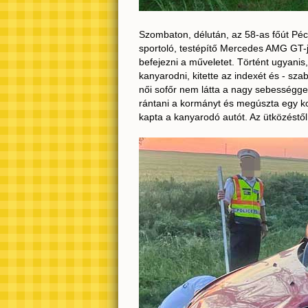
Szombaton, délután, az 58-as főút Pécs
sportoló, testépítő Mercedes AMG GT-j
befejezni a műveletet. Történt ugyanis,
kanyarodni, kitette az indexét és - sza
női sofőr nem látta a nagy sebességge
rántani a kormányt és megúszta egy koc
kapta a kanyarodó autót. Az ütközéstől