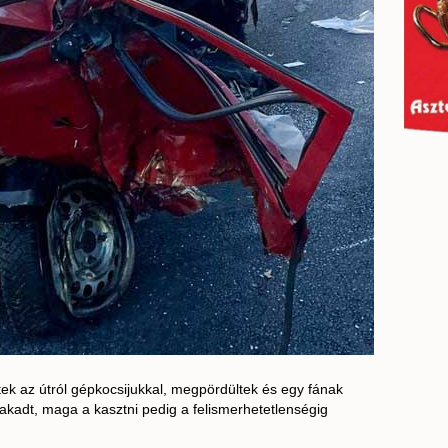
ltek az útról gépkocsijukkal, megpördültek és egy fának
akadt, maga a kasztni pedig a felismerhetetlenségig