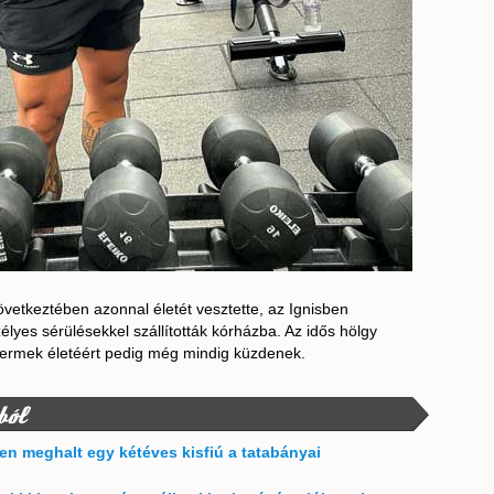
övetkeztében azonnal életét vesztette, az Ignisben
yes sérülésekkel szállították kórházba. Az idős hölgy
yermek életéért pedig még mindig küzdenek.
ból
n meghalt egy kétéves kisfiú a tatabányai