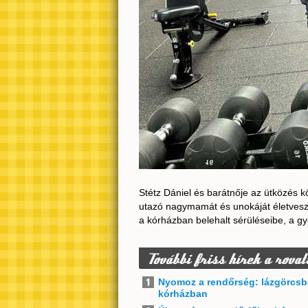
Stétz Dániel és barátnője az ütközés k
utazó nagymamát és unokáját életveszél
a kórházban belehalt sérüléseibe, a g
További friss hírek a rovat
Nyomoz a rendőrség: lázgörcsbe
kórházban