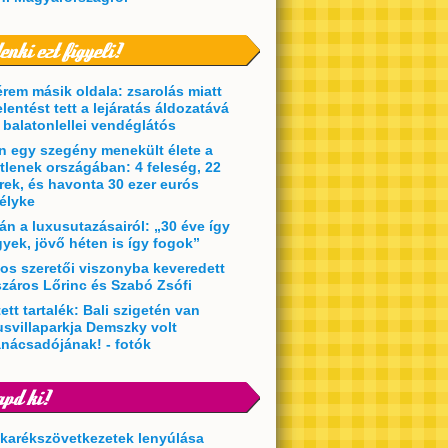
érem másik oldala: zsarolás miatt
elentést tett a lejáratás áldozatává
t balatonlellei vendéglátós
en egy szegény menekült élete a
etlenek országában: 4 feleség, 22
rek, és havonta 30 ezer eurós
élyke
án a luxusutazásairól: „30 éve így
yek, jövő héten is így fogok”
kos szeretői viszonyba keveredett
záros Lőrinc és Szabó Zsófi
ett tartalék: Bali szigetén van
usvillaparkja Demszky volt
anácsadójának! - fotók
akarékszövetkezetek lenyúlása