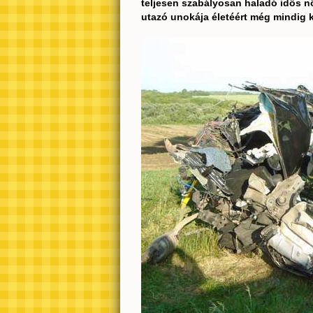
teljesen szabályosan haladó idős n
utazó unokája életéért még mindig 