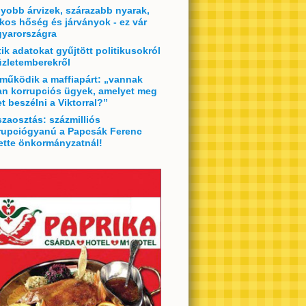
yobb árvizek, szárazabb nyarak,
lkos hőség és járványok - ez vár
yarországra
tik adatokat gyűjtött politikusokról
üzletemberekről
 működik a maffiapárt: „vannak
an korrupciós ügyek, amelyet meg
et beszélni a Viktorral?”
szaosztás: százmilliós
rupciógyanú a Papcsák Ferenc
ette önkormányzatnál!