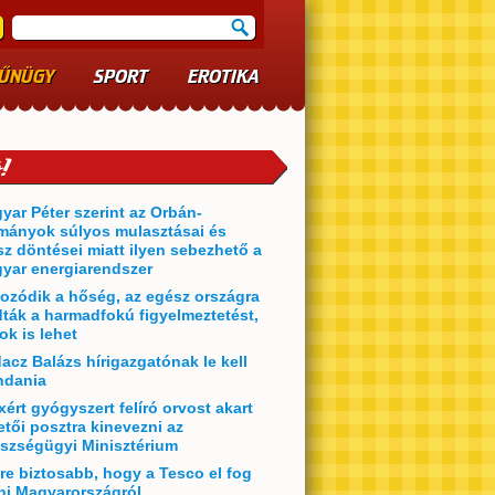
ŰNÜGY
SPORT
EROTIKA
yar Péter szerint az Orbán-
mányok súlyos mulasztásai és
sz döntései miatt ilyen sebezhető a
yar energiarendszer
ozódik a hőség, az egész országra
dták a harmadfokú figyelmeztetést,
ok is lehet
acz Balázs hírigazgatónak le kell
dania
xért gyógyszert felíró orvost akart
etői posztra kinevezni az
szségügyi Minisztérium
re biztosabb, hogy a Tesco el fog
ni Magyarországról