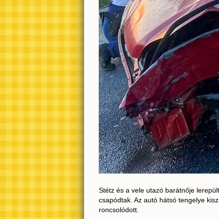
Stétz és a vele utazó barátnője lerepü
csapódtak. Az autó hátsó tengelye kisz
roncsolódott.