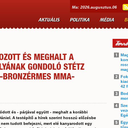
Ma: 2026.augusztus.06
AKTUÁLIS
POLITIKA
MÉDIA
B
Mag
OZOTT ÉS MEGHALT A
kor
ros
LYÁNAK GONDOLÓ STÉTZ
mag
B-BRONZÉRMES MMA-
Fok
kia
42 f
Bod
mon
Sze
vez
ott és - párjával együtt - meghalt a korábbi
Egé
iel. A testépítő a hírek szerint hosszú előzésbe
Egy
 nem tudott befejezni, mert elé kanyarodott egy
tűn