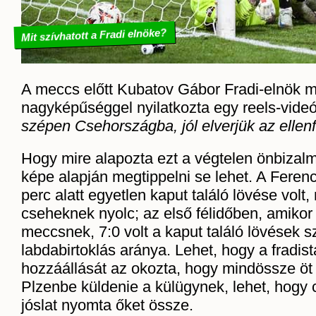
Mit szívhatott a Fradi elnöke?
A meccs előtt Kubatov Gábor Fradi-elnök m
nagyképűséggel nyilatkozta egy reels-vide
szépen Csehországba, jól elverjük az ellenf
Hogy mire alapozta ezt a végtelen önbizalma
képe alapján megtippelni se lehet. A Fere
perc alatt egyetlen kaput találó lövése volt
cseheknek nyolc; az első félidőben, amikor 
meccsnek, 7:0 volt a kaput találó lövések 
labdabirtoklás aránya. Lehet, hogy a fradis
hozzáállását az okozta, hogy mindössze öt k
Plzenbe küldenie a külügynek, lehet, hogy 
jóslat nyomta őket össze.