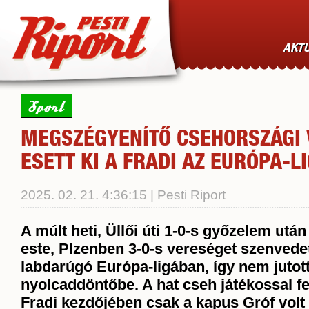
AKTU
Sport
MEGSZÉGYENÍTŐ CSEHORSZÁGI
ESETT KI A FRADI AZ EURÓPA-L
2025. 02. 21. 4:36:15 | Pesti Riport
A múlt heti, Üllői úti 1-0-s győzelem
után 
este, Plzenben 3-0-s vereséget szenvede
labdarúgó Európa-ligában, így nem jutott
nyolcaddöntőbe. A hat cseh játékossal fel
Fradi kezdőjében csak a kapus Gróf volt