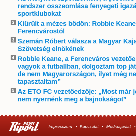
rendszer összeomlása fenyegeti igaz
sportklubokat
Kiürült a mézes bödön: Robbie Keane 
Ferencvárostól
Szemán Róbert válasza a Magyar Kaj
Szövetség elnökének
Robbie Keane, a Ferencváros vezetőe
vagyok a futballban, dolgoztam top já
de nem Magyarországon, ilyet még n
tapasztaltam”
Az ETO FC vezetőedzője: „Most már j
nem nyernénk meg a bajnokságot”
Impresszum
Kapcsolat
Mediaajanlat