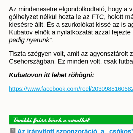
Az mindenesetre elgondolkodtató, hogy a v
gólhelyzet nélkül hozta le az FTC, holott m
kiesésre állt. És a szurkolókat kissé az is 
Kubatov elnök a nyilatkozatát azzal fejezte
pedig nyerünk”.
Tiszta szégyen volt, amit az agyonsztárolt 
Csehországban. Ez minden volt, csak futba
Kubatovon itt lehet röhögni:
https://www.facebook.com/reel/203098816068
További friss hírek a rovatból
Az irányított szponzoráció, a „csókos