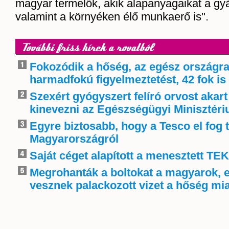
magyar termelők, akik alapanyagaikat a gyá
valamint a környéken élő munkaerő is".
További friss hírek a rovatból
Fokozódik a hőség, az egész országra
harmadfokú figyelmeztetést, 42 fok is 
Szexért gyógyszert felíró orvost akart
kinevezni az Egészségügyi Minisztér
Egyre biztosabb, hogy a Tesco el fog 
Magyarországról
Saját céget alapított a menesztett TE
Megrohanták a boltokat a magyarok, 
vesznek palackozott vizet a hőség mia