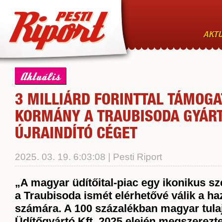
AKTU
Aktuális
3 MILLIÁRD FORINTTAL TÁMOGA
KORMÁNY A TRAUBISODA GYÁR
ÚJRAINDÍTÓ CÉGET
2025. 03. 19. 6:03:08 | Pesti Riport
„A magyar üdítőital-piac egy ikonikus sz
a Traubisoda ismét elérhetővé válik a ha
számára. A 100 százalékban magyar tul
Üdítőgyártó Kft. 2025 elején megszerezt