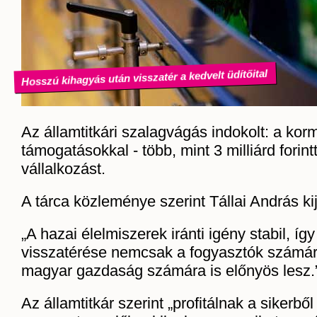
Hosszú kihagyás után visszatér a kedvelt üdítőital
Az államtitkári szalagvágás indokolt: a ko
támogatásokkal - több, mint 3 milliárd forint
vállalkozást.
A tárca közleménye szerint Tállai András kij
„A hazai élelmiszerek iránti igény stabil, íg
visszatérése nemcsak a fogyasztók számá
magyar gazdaság számára is előnyös lesz.
Az államtitkár szerint „profitálnak a sikerbő