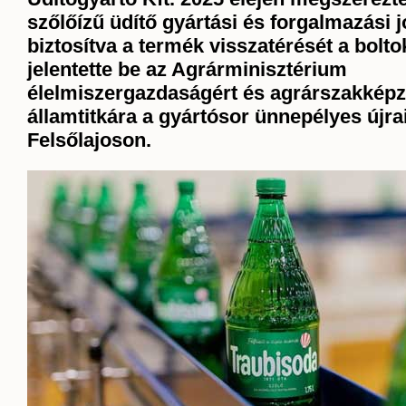
szőlőízű üdítő gyártási és forgalmazási j
biztosítva a termék visszatérését a bolto
jelentette be az Agrárminisztérium
élelmiszergazdaságért és agrárszakképzé
államtitkára a gyártósor ünnepélyes újra
Felsőlajoson.