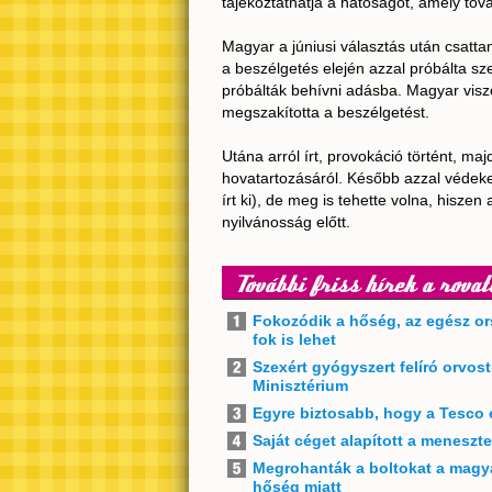
tájékoztathatja a hatóságot, amely tová
Magyar a júniusi választás után csatta
a beszélgetés elején azzal próbálta sze
próbálták behívni adásba. Magyar visz
megszakította a beszélgetést.
Utána arról írt, provokáció történt, ma
hovatartozásáról. Később azzal védeke
írt ki), de meg is tehette volna, hiszen
nyilvánosság előtt.
További friss hírek a rovat
Fokozódik a hőség, az egész or
fok is lehet
Szexért gyógyszert felíró orvos
Minisztérium
Egyre biztosabb, hogy a Tesco 
Saját céget alapított a meneszt
Megrohanták a boltokat a magya
hőség miatt