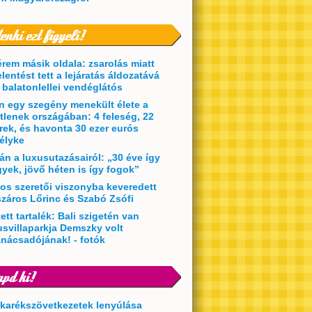
érem másik oldala: zsarolás miatt
elentést tett a lejáratás áldozatává
t balatonlellei vendéglátós
en egy szegény menekült élete a
etlenek országában: 4 feleség, 22
rek, és havonta 30 ezer eurós
élyke
án a luxusutazásairól: „30 éve így
yek, jövő héten is így fogok”
kos szeretői viszonyba keveredett
záros Lőrinc és Szabó Zsófi
ett tartalék: Bali szigetén van
usvillaparkja Demszky volt
anácsadójának! - fotók
akarékszövetkezetek lenyúlása