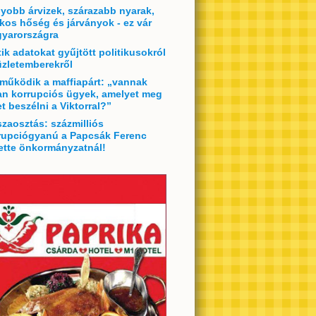
yobb árvizek, szárazabb nyarak,
lkos hőség és járványok - ez vár
yarországra
tik adatokat gyűjtött politikusokról
üzletemberekről
 működik a maffiapárt: „vannak
an korrupciós ügyek, amelyet meg
et beszélni a Viktorral?”
szaosztás: százmilliós
rupciógyanú a Papcsák Ferenc
ette önkormányzatnál!