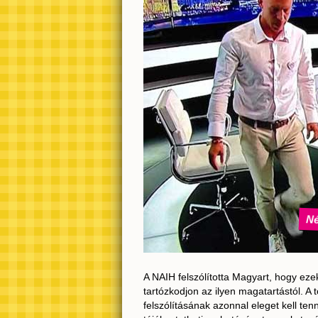
Né
A NAIH felszólította Magyart, hogy ezek
tartózkodjon az ilyen magatartástól. A
felszólításának azonnal eleget kell tenn