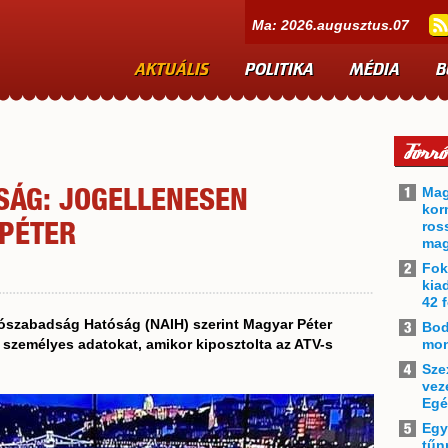
Ma: 2026.augusztus.07
AKTUÁLIS
POLITIKA
MÉDIA
B
Mag
SÁG: JOGELLENESEN
kor
ros
 PÉTER
mag
Fok
kia
42 f
ószabadság Hatóság (NAIH) szerint Magyar Péter
Bod
 személyes adatokat, amikor kiposztolta az ATV-s
mon
Sze
vez
Egé
Egy
tűn