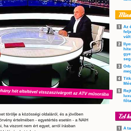
Az 
felj
vál
Ily
hit
gye
seg
Orb
meg
Tit
Més
hány hét elteltével visszaszivárgott az ATV műsorába
Rejt
lux
főt
et törölje a közösségi oldaláról, és a jövőben
 törvény értelmében - egyetértés esetén - a NAIH
i, ha viszont nem ért egyet, arról írásban
A t