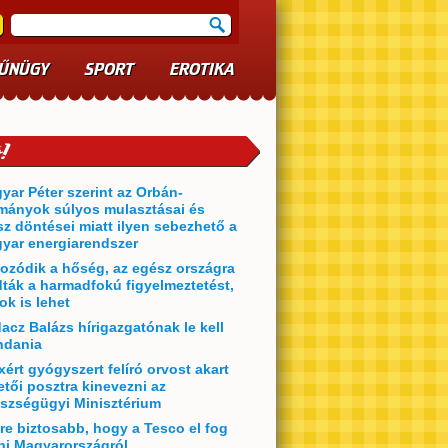
ŰNÜGY
SPORT
EROTIKA
yar Péter szerint az Orbán-
mányok súlyos mulasztásai és
sz döntései miatt ilyen sebezhető a
yar energiarendszer
ozódik a hőség, az egész országra
dták a harmadfokú figyelmeztetést,
ok is lehet
acz Balázs hírigazgatónak le kell
dania
xért gyógyszert felíró orvost akart
etői posztra kinevezni az
szségügyi Minisztérium
re biztosabb, hogy a Tesco el fog
ni Magyarországról