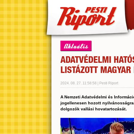
Aktuális
ADATVÉDELMI HATÓ
LISTÁZOTT MAGYAR
2024. 08. 27. 11:58:58 | Pesti Riport
A Nemzeti Adatvédelmi és Informáci
jogellenesen hozott nyilvánosságra
dolgozók vallási hovatartozását.