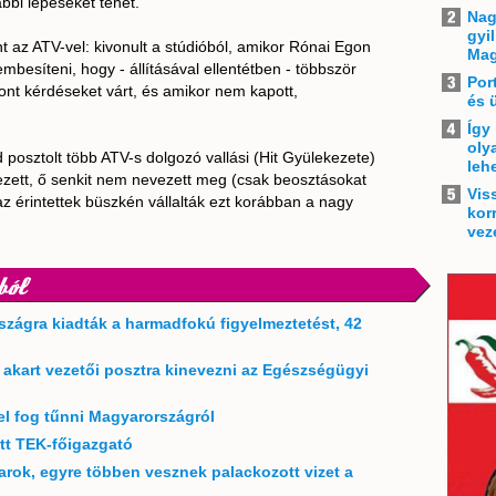
bbi lépéseket tehet.
Nag
gyi
nt az ATV-vel: kivonult a stúdióból, amikor Rónai Egon
Mag
mbesíteni, hogy - állításával ellentétben - többször
Por
ont kérdéseket várt, és amikor nem kapott,
és 
Így
oly
jd posztolt több ATV-s dolgozó vallási (Hit Gyülekezete)
leh
zett, ő senkit nem nevezett meg (csak beosztásokat
Vis
 az érintettek büszkén vállalták ezt korábban a nagy
kor
vez
ból
szágra kiadták a harmadfokú figyelmeztetést, 42
t akart vezetői posztra kinevezni az Egészségügyi
el fog tűnni Magyarországról
ett TEK-főigazgató
rok, egyre többen vesznek palackozott vizet a