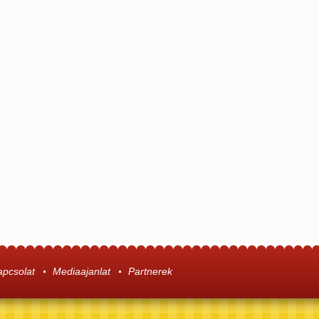
apcsolat
Mediaajanlat
Partnerek