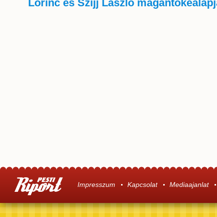
Lőrinc és Szíjj László magántőkealap
Impresszum
Kapcsolat
Mediaajanlat