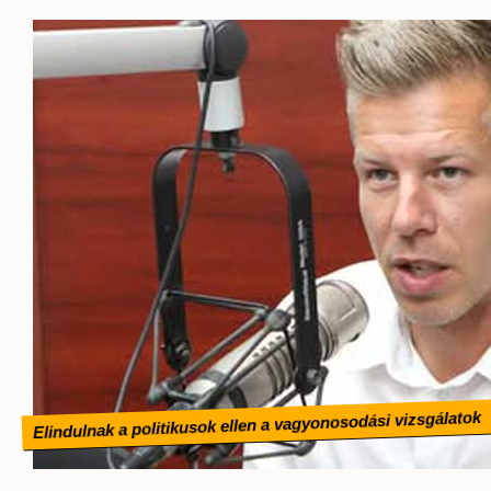
Elindulnak a politikusok ellen a vagyonosodási vizsgálatok