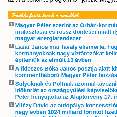
További friss hírek a rovatból
Magyar Péter szerint az Orbán-kormá
mulasztásai és rossz döntései miatt i
magyar energiarendszer
Lázár János már tavaly elismerte, ho
kormányoknak nagy víztározókat kelle
építeniük az elmúlt 16 évben
A fideszes Bóka János posztja alatt ki
kommentháború Magyar Péter hozzás
Sulyoknak és Poltnak azonnal távoznia
időkorlát az országgyűlési képviselő
Péter benyújtotta az Alaptörvény 17. 
Vitézy Dávid az autópálya-koncessziór
négy évben 1024 milliárd forintot fize