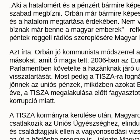
„Aki a hatalomért és a pénzért bármire ké
szabad megbízni. Orbán már bármire képes 
és a hatalom megtartása érdekében. Nem v
bíznak már benne a magyar emberek” - refl
péntek reggeli rádiós szereplésére Magyar 
Azt írta: Orbán jó kommunista módszerrel a
másokat, amit ő maga tett: 2006-ban az Eu
Parlamentben követelte a hazánknak járó u
visszatartását. Most pedig a TISZA-ra fog
jönnek az uniós pénzek, miközben azokat 
éve, a TISZA megalakulása előtt fagyaszto
korrupció miatt.
A TISZA kormányra kerülése után, Magyar
csatlakozik az Uniós Ügyészséghez, elindul
és családtagjaik ellen a vagyonosodási vizs
az út a börtönbe program is - jelezte Magya