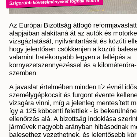
Szigorúbb követelményeket fognak előírni
Az Európai Bizottság átfogó reformjavaslatta
alapjaiban alakítaná át az autók és motor
vizsgáztatását, nyilvántartását és közúti ell
hogy jelentősen csökkenjen a közúti bales
valamint hatékonyabb legyen a fellépés a
környezetszennyezéssel és a kilométeróra-
szemben.
A javaslat értelmében minden tíz évnél idő
személygépkocsit és furgont évente kellen
vizsgára vinni, míg a jelenleg mentesített 
így a 125 köbcenti felettiek - is bekerülnén
ellenőrzés alá. A bizottság indoklása szerin
járművek nagyobb arányban hibásodnak me
balesethez vezethetnek, és jelentősebb kör