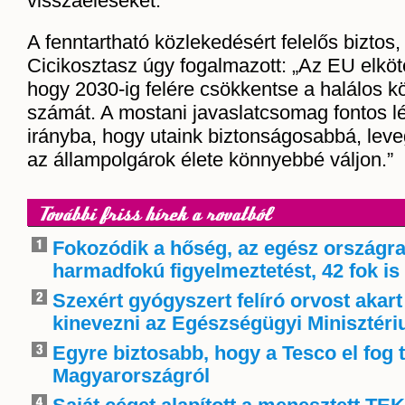
visszaéléseket.
A fenntartható közlekedésért felelős biztos
Cicikosztasz úgy fogalmazott: „Az EU elköt
hogy 2030-ig felére csökkentse a halálos k
számát. A mostani javaslatcsomag fontos l
irányba, hogy utaink biztonságosabbá, leve
az állampolgárok élete könnyebbé váljon.”
További friss hírek a rovatból
Fokozódik a hőség, az egész országra
harmadfokú figyelmeztetést, 42 fok is 
Szexért gyógyszert felíró orvost akart
kinevezni az Egészségügyi Minisztér
Egyre biztosabb, hogy a Tesco el fog 
Magyarországról