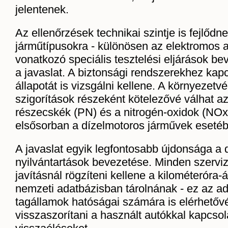
jelentenek.
Az ellenőrzések technikai szintje is fejlődne
járműtípusokra - különösen az elektromos a
vonatkozó speciális tesztelési eljárások bev
a javaslat. A biztonsági rendszerekhez kap
állapotát is vizsgálni kellene. A környezetv
szigorítások részeként kötelezővé válhat az
részecskék (PN) és a nitrogén-oxidok (NOx
elsősorban a dízelmotoros járművek eseté
A javaslat egyik legfontosabb újdonsága a di
nyilvántartások bevezetése. Minden szerviz
javításnál rögzíteni kellene a kilométeróra-
nemzeti adatbázisban tárolnának - ez az a
tagállamok hatóságai számára is elérhetővé
visszaszorítani a használt autókkal kapcsol