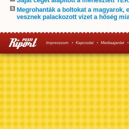
Saját céget alapított a menesztett TE
Megrohanták a boltokat a magyarok, 
vesznek palackozott vizet a hőség mia
Impresszum
Kapcsolat
Mediaajanlat