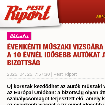
AKTU
Aktuális
ÉVENKÉNTI MŰSZAKI VIZSGÁRA
A 10 ÉVNÉL IDŐSEBB AUTÓKAT 
BIZOTTSÁG
2025. 04. 25. 7:57:30 | Pesti Riport
Új korszak kezdődhet az autók műszaki 
az Európai Unióban: a bizottság olyan á
szabálycsomagot terjesztett elő, amely 
az évenkénti vizsgát a tíz évnél idősebb