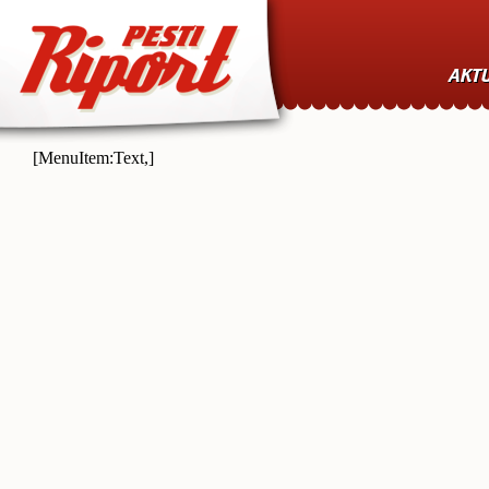
AKTU
[MenuItem:Text,]