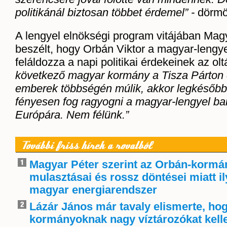
politikánál biztosan többet érdemel” -
dörmö
A lengyel elnökségi program vitájában Magy
beszélt, hogy Orbán Viktor a magyar-lengye
feláldozza a napi politikai érdekeinek az olt
következő magyar kormány a Tisza Párton
emberek többségén múlik, akkor legkésőbb 
fényesen fog ragyogni a magyar-lengyel bar
Európára. Nem félünk.”
További friss hírek a rovatból
Magyar Péter szerint az Orbán-kormá
mulasztásai és rossz döntései miatt i
magyar energiarendszer
Lázár János már tavaly elismerte, ho
kormányoknak nagy víztározókat kelle