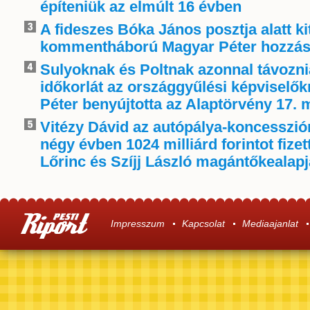
építeniük az elmúlt 16 évben
A fideszes Bóka János posztja alatt ki
kommentháború Magyar Péter hozzás
Sulyoknak és Poltnak azonnal távoznia
időkorlát az országgyűlési képviselő
Péter benyújtotta az Alaptörvény 17. 
Vitézy Dávid az autópálya-koncessziór
négy évben 1024 milliárd forintot fize
Lőrinc és Szíjj László magántőkealap
Impresszum
Kapcsolat
Mediaajanlat