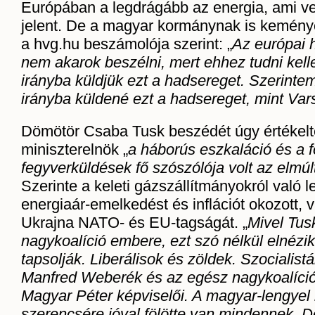
Európában a legdrágább az energia, ami v
jelent. De a magyar kormánynak is kemény
a hvg.hu beszámolója szerint: „
Az európai 
nem akarok beszélni, mert ehhez tudni kell
irányba küldjük ezt a hadsereget. Szerint
irányba küldené ezt a hadsereget, mint Var
Dömötör Csaba Tusk beszédét úgy értékelte
miniszterelnök „
a háborús eszkaláció és a 
fegyverküldések fő szószólója volt az elmú
Szerinte a keleti gázszállítmányokról való l
energiaár-emelkedést és inflációt okozott, v
Ukrajna NATO- és EU-tagságát. „
Mivel Tus
nagykoalíció embere, ezt szó nélkül elnézik 
tapsolják. Liberálisok és zöldek. Szocialist
Manfred Weberék és az egész nagykoalíció
Magyar Péter képviselői. A magyar-lengyel
szerencsére jóval fölötte van mindennek. D