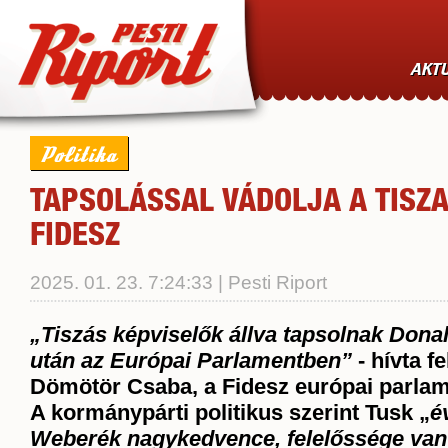
AKTU
Politika
TAPSOLÁSSAL VÁDOLJA A TISZA
FIDESZ
2025. 01. 23. 7:24:33 | Pesti Riport
„
Tiszás képviselők állva tapsolnak Don
után az Európai Parlamentben
”
- hívta fe
Dömötör Csaba
, a Fidesz európai parlam
A kormánypárti politikus szerint Tusk „
é
Weberék nagykedvence, felelőssége van