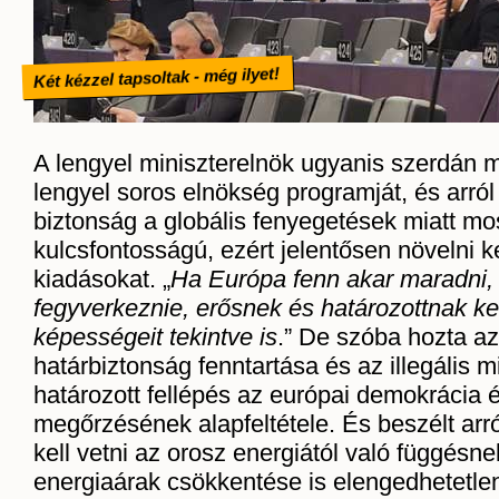
Két kézzel tapsoltak - még ilyet!
A lengyel miniszterelnök ugyanis szerdán m
lengyel soros elnökség programját, és arról
biztonság a globális fenyegetések miatt mo
kulcsfontosságú, ezért jelentősen növelni k
kiadásokat. „
Ha Európa fenn akar maradni, 
fegyverkeznie, erősnek és határozottnak kel
képességeit tekintve is
.” De szóba hozta az
határbiztonság fenntartása és az illegális mi
határozott fellépés az európai demokrácia 
megőrzésének alapfeltétele. És beszélt arró
kell vetni az orosz energiától való függésn
energiaárak csökkentése is elengedhetetlen