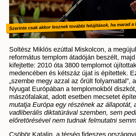
Szerinte csak akkor lesznek további felújítások, ha marad a
Soltész Miklós ezúttal Miskolcon, a megúju
református templom átadóján beszélt, majd
kifejtette: 2010 óta 3800 templomot újítottak
medencében és kétszáz újat is építettek. 
„szembe megy azzal az őrült folyamattal”,
Nyugat Európában a templomokból diszkót,
mászófalakat, adott esetben mecsetet épít
mutatja Európa egy részének az állapotát, 
vadliberális diktatúrával szemben, sem ped
előretörésével nem tudnak felmutatni semmi
Csöbör Katalin, a térség fideszes országgyű