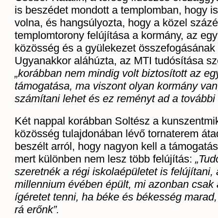
is beszédet mondott a templomban, hogy i
volna, és hangsúlyozta, hogy a közel száz
templomtorony felújítása a kormány, az egy
közösség és a gyülekezet összefogásának
Ugyanakkor aláhúzta, az MTI tudósítása sze
„korábban nem mindig volt biztosított az e
támogatása, ma viszont olyan kormány van
számítani lehet és ez reményt ad a további 
Két nappal korábban Soltész a kunszentmikl
közösség tulajdonában lévő tornaterem át
beszélt arról, hogy nagyon kell a támogatá
mert különben nem lesz több felújítás:
„Tud
szeretnék a régi iskolaépületet is felújítani
millennium évében épült, mi azonban csak 
ígéretet tenni, ha béke és békesség marad,
rá erőnk”.