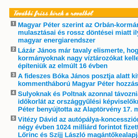
További friss hírek a rovatból
Magyar Péter szerint az Orbán-kormá
mulasztásai és rossz döntései miatt i
magyar energiarendszer
Lázár János már tavaly elismerte, ho
kormányoknak nagy víztározókat kelle
építeniük az elmúlt 16 évben
A fideszes Bóka János posztja alatt ki
kommentháború Magyar Péter hozzás
Sulyoknak és Poltnak azonnal távoznia
időkorlát az országgyűlési képviselő
Péter benyújtotta az Alaptörvény 17. 
Vitézy Dávid az autópálya-koncessziór
négy évben 1024 milliárd forintot fize
Lőrinc és Szíjj László magántőkealap