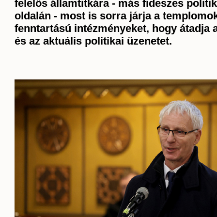
felelős államtitkára - más fideszes politi
oldalán - most is sorra járja
a templomok
fenntartású intézményeket, hogy átadja a
és az aktuális politikai üzenetet.