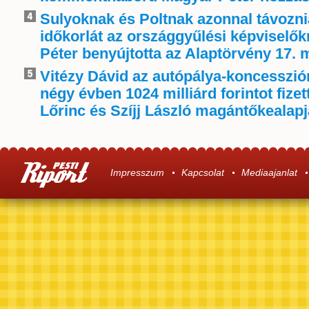
Sulyoknak és Poltnak azonnal távoznia
időkorlát az országgyűlési képviselő
Péter benyújtotta az Alaptörvény 17. 
Vitézy Dávid az autópálya-koncessziór
négy évben 1024 milliárd forintot fize
Lőrinc és Szíjj László magántőkealap
Impresszum
Kapcsolat
Mediaajanlat