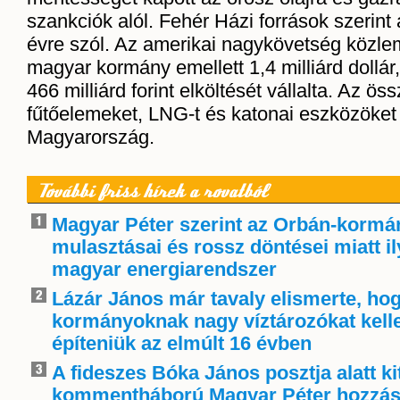
szankciók alól. Fehér Házi források szerin
évre szól. Az amerikai nagykövetség közle
magyar kormány emellett 1,4 milliárd dollár
466 milliárd forint elköltését vállalta. Az ös
fűtőelemeket, LNG-t és katonai eszközöket
Magyarország.
További friss hírek a rovatból
Magyar Péter szerint az Orbán-kormá
mulasztásai és rossz döntései miatt i
magyar energiarendszer
Lázár János már tavaly elismerte, ho
kormányoknak nagy víztározókat kelle
építeniük az elmúlt 16 évben
A fideszes Bóka János posztja alatt ki
kommentháború Magyar Péter hozzás