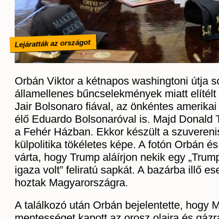
Lejáratták az országot
Orbán Viktor a kétnapos washingtoni útja so
államellenes bűncselekmények miatt elítélt v
Jair Bolsonaro fiával, az önkéntes amerik
élő Eduardo Bolsonaróval is. Majd Donald 
a Fehér Házban. Ekkor készült a szuveren
külpolitika tökéletes képe. A fotón Orbán é
várta, hogy Trump aláírjon nekik egy „Tr
igaza volt” feliratú sapkát. A bazárba illő es
hoztak Magyarországra.
A találkozó után Orbán bejelentette, hogy
mentességet kapott az orosz olajra és gázra