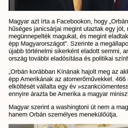
Magyar azt írta a Facebookon, hogy „Orbán
hűséges janicsárjai megint utaztak egy jót,
megünnepelték magukat, és megint eladtak
épp Magyarországot”. Szerinte a megállap
újabb történelmi sikerként eladott semmi, 
ország további eladósítása és politikai szính
„Orbán korábban Kínának hajolt meg az ak
épp Amerikának az atomerőművekkel. 466 mi
elköltését vállalta egy év »szankciómentes
ennyire árazta be Amerika a magyar miniszt
Magyar szerint a washingtoni út nem a magy
hanem Orbán személyes menekülőútja.