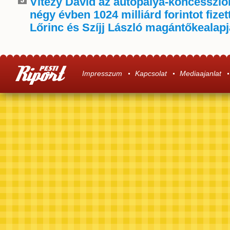
Vitézy Dávid az autópálya-koncessziór
négy évben 1024 milliárd forintot fize
Lőrinc és Szíjj László magántőkealap
Impresszum
Kapcsolat
Mediaajanlat