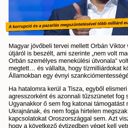
A korrupció és a pazarlás megszüntetésével több milliárd e
Magyar jövőbeli tervei mellett Orbán Viktor
útjáról is beszélt, ami szerinte „nem volt m
Orbán személyes menekülési útvonala” vol
megtett… és vállalta, hogy tízmilliárdokat k
Államokban egy évnyi szankciómentességér
Ha hatalomra kerül a Tisza, egyből elismer
agresszorként és azonnali tűzszünetet fog 
Ugyanakkor ő sem fog katonai támogatást n
Ukrajnának, és nem fogja hirtelen megszakí
kapcsolatokat Oroszországgal sem. Azt vis
hogy a következő évtizedben véget kell vet