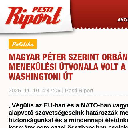
AKTU
Politika
MAGYAR PÉTER SZERINT ORBÁN
MENEKÜLÉSI ÚTVONALA VOLT A
WASHINGTONI ÚT
2025. 11. 10. 4:47:06 | Pesti Riport
„Végülis az EU-ban és a NATO-ban vagyu
alapvető szövetségeseink határozzák me
biztonságunkat és a mindennapi életünket
kormány nem ezzel összhangban cselek