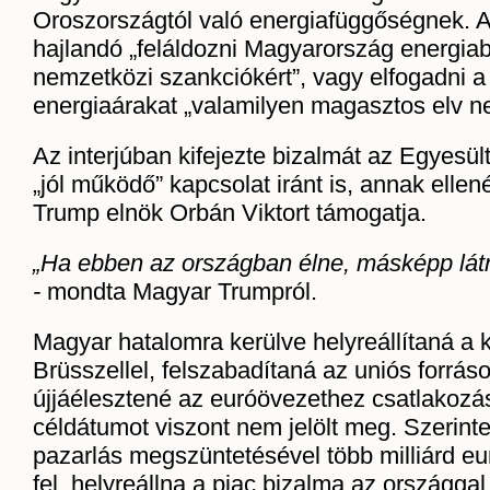
Oroszországtól való energiafüggőségnek. 
hajlandó „feláldozni Magyarország energiab
nemzetközi szankciókért”, vagy elfogadni
energiaárakat „valamilyen magasztos elv n
Az interjúban kifejezte bizalmát az Egyesül
„jól működő” kapcsolat iránt is, annak elle
Trump elnök Orbán Viktort támogatja.
„Ha ebben az országban élne, másképp látn
-
mondta Magyar Trumpról.
Magyar hatalomra kerülve helyreállítaná a 
Brüsszellel, felszabadítaná az uniós forráso
újjáélesztené az euróövezethez csatlakozás 
céldátumot viszont nem jelölt meg. Szerinte
pazarlás megszüntetésével több milliárd e
fel, helyreállna a piac bizalma az országg