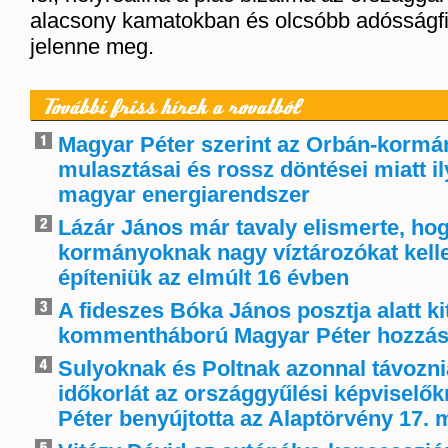
alacsony kamatokban és olcsóbb adósságf
jelenne meg.
További friss hírek a rovatból
Magyar Péter szerint az Orbán-kormá
mulasztásai és rossz döntései miatt i
magyar energiarendszer
Lázár János már tavaly elismerte, ho
kormányoknak nagy víztározókat kelle
építeniük az elmúlt 16 évben
A fideszes Bóka János posztja alatt ki
kommentháború Magyar Péter hozzás
Sulyoknak és Poltnak azonnal távoznia
időkorlát az országgyűlési képviselő
Péter benyújtotta az Alaptörvény 17. 