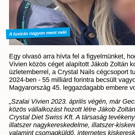
A luxizás nagyon ment neki
Egy olvasó arra hívta fel a figyelmünket, h
Vivien közös céget alapított Jákob Zoltán k
üzletemberrel, a Crystal Nails cégcsoport t
2024-ben - 55 milliárd forintra becsült vagy
Magyarország 45. leggazdagabb embere vo
„Szalai Vivien 2023. április végén, már Ge
közös vállalkozást hozott létre Jákob Zoltán
Crystal Diet Swiss Kft. A társaság tevéken
illatszer nagykereskedelme, illatszer-kiske
valamint csomagküldő, internetes kiskeres