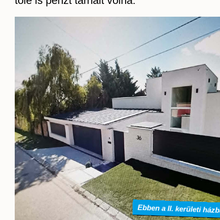
tőle is pénzt tarhált volna.
Ebben a II. kerületi házb