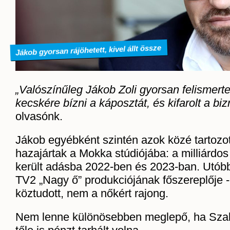
Jákob gyorsan rájöhetett, kivel állt össze
„Valószínűleg Jákob Zoli gyorsan felismer
kecskére bízni a káposztát, és kifarolt a biz
olvasónk.
Jákob egyébként szintén azok közé tartozott
hazajártak a Mokka stúdiójába: a milliárdos 
került adásba 2022-ben és 2023-ban. Utóbb
TV2 „Nagy ő” produkciójának főszereplője 
köztudott, nem a nőkért rajong.
Nem lenne különösebben meglepő, ha Szal