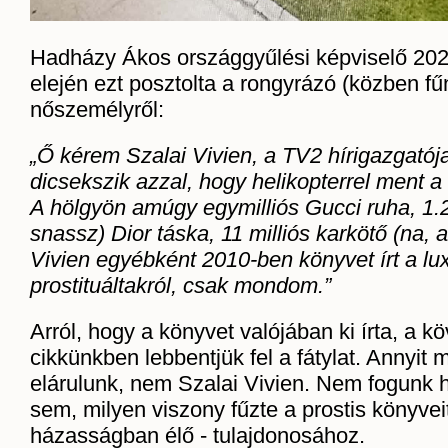
Hadházy Ákos országgyűlési képviselő 202
elején ezt posztolta a rongyrázó (közben fű
nőszemélyről:
„
Ő
kérem Szalai Vivien, a TV2 hírigazgatója
dicsekszik azzal, hogy helikopterrel ment
A hölgyön amúgy egymilliós Gucci ruha, 1.2 
snassz) Dior táska, 11 milliós karköt
ő
(na, a
Vivien egyébként 2010-ben könyvet írt a lu
prostituáltakról, csak mondom.”
Arról, hogy a könyvet valójában ki írta, a k
cikkünkben lebbentjük fel a fátylat. Annyit 
elárulunk, nem Szalai Vivien. Nem fogunk ha
sem, milyen viszony fűzte a prostis könyvei
házasságban élő - tulajdonosához.