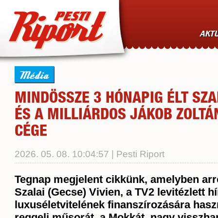
AKTU
Média
MINDÖSSZE 3 HÓNAPIG ÉLT SZAL
ÉS A MILLIÁRDOS JÁKOB ZOLTÁ
CÉGE
2026. 05. 08. 10:04:57 | Pesti Riport
Tegnap megjelent cikkünk, amelyben arró
Szalai (Gecse) Vivien, a TV2 levitézlett h
luxuséletvitelének finanszírozására hasz
reggeli műsorát, a Mokkát, nagy visszhan