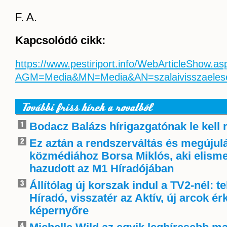
F. A.
Kapcsolódó cikk:
https://www.pestiriport.info/WebArticleShow.as
AGM=Media&MN=Media&AN=szalaivisszaeles
További friss hírek a rovatból
Bodacz Balázs hírigazgatónak le kell
Ez aztán a rendszerváltás és megújulá
közmédiához Borsa Miklós, aki elisme
hazudott az M1 Híradójában
Állítólag új korszak indul a TV2-nél: t
Híradó, visszatér az Aktív, új arcok é
képernyőre