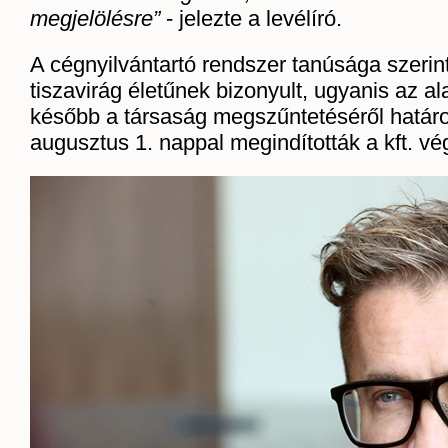
megjelölésre”
- jelezte a levélíró.
A cégnyilvántartó rendszer tanúsága szerint
tiszavirág életűnek bizonyult, ugyanis az a
később a társaság megszűntetéséről határo
augusztus 1. nappal megindították a kft. v