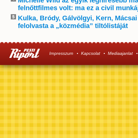
Michelle Wild az egyik leghíresebb m
felnőttfilmes volt: ma ez a civil munká
Kulka, Bródy, Gálvölgyi, Kern, Mácsai
felolvasta a „közmédia” tiltólistáját
Impresszum
Kapcsolat
Mediaajanlat