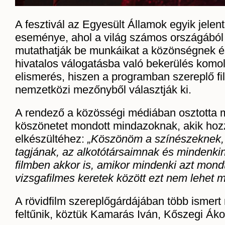
A fesztivál az Egyesült Államok egyik jelent
eseménye, ahol a világ számos országából
mutathatják be munkáikat a közönségnek 
hivatalos válogatásba való bekerülés komo
elismerés, hiszen a programban szereplő fi
nemzetközi mezőnyből választják ki.
A rendező a közösségi médiában osztotta m
köszönetet mondott mindazoknak, akik hozzá
elkészültéhez:
„Köszönöm a színészeknek,
tagjának, az alkotótársaimnak és mindenkine
filmben akkor is, amikor mindenki azt mond
vizsgafilmes keretek között ezt nem lehet m
A rövidfilm szereplőgárdájában több ismert
feltűnik, köztük Kamarás Iván, Kőszegi Ák