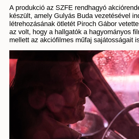
A produkció az SZFE rendhagyó akciórend
készült, amely Gulyás Buda vezetésével indu
létrehozásának ötletét Piroch Gábor vetette 
az volt, hogy a hallgatók a hagyományos f
mellett az akciófilmes műfaj sajátosságait i