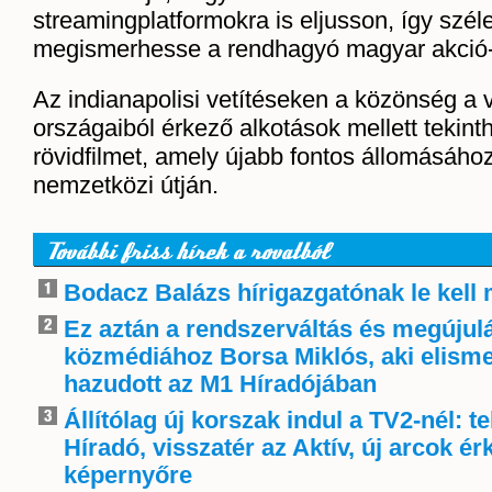
streamingplatformokra is eljusson, így szé
megismerhesse a rendhagyó magyar akció-th
Az indianapolisi vetítéseken a közönség a 
országaiból érkező alkotások mellett tekin
rövidfilmet, amely újabb fontos állomásához
nemzetközi útján.
További friss hírek a rovatból
Bodacz Balázs hírigazgatónak le kell
Ez aztán a rendszerváltás és megújulá
közmédiához Borsa Miklós, aki elisme
hazudott az M1 Híradójában
Állítólag új korszak indul a TV2-nél: t
Híradó, visszatér az Aktív, új arcok é
képernyőre