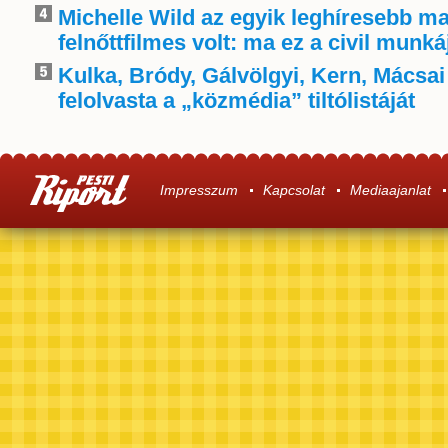
Michelle Wild az egyik leghíresebb m
felnőttfilmes volt: ma ez a civil munká
Kulka, Bródy, Gálvölgyi, Kern, Mácsai
felolvasta a „közmédia” tiltólistáját
Impresszum
Kapcsolat
Mediaajanlat