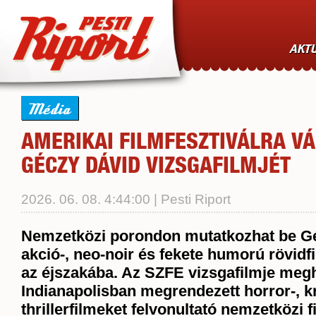
AKTU
Média
AMERIKAI FILMFESZTIVÁLRA V
GÉCZY DÁVID VIZSGAFILMJÉT
2026. 06. 08. 4:44:00 | Pesti Riport
Nemzetközi porondon mutatkozhat be G
akció-, neo-noir és fekete humorú rövidf
az éjszakába. Az SZFE vizsgafilmje megh
Indianapolisban megrendezett horror-, kr
thrillerfilmeket felvonultató nemzetközi f