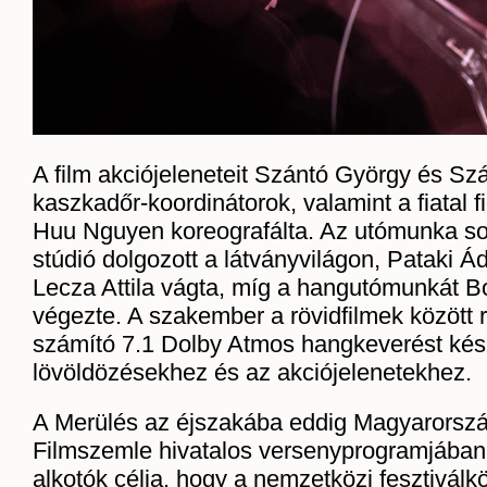
A film akciójeleneteit Szántó György és Sz
kaszkadőr-koordinátorok, valamint a fiatal f
Huu Nguyen koreografálta. Az utómunka s
stúdió dolgozott a látványvilágon, Pataki 
Lecza Attila vágta, míg a hangutómunkát 
végezte. A szakember a rövidfilmek között 
számító 7.1 Dolby Atmos hangkeverést kész
lövöldözésekhez és az akciójelenetekhez.
A Merülés az éjszakába eddig Magyarorsz
Filmszemle hivatalos versenyprogramjában v
alkotók célja, hogy a nemzetközi fesztiválkö