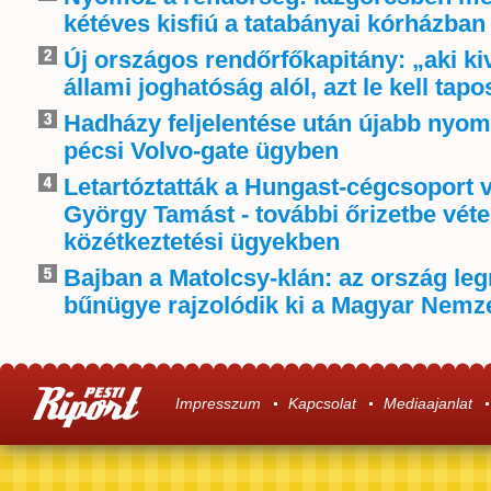
kétéves kisfiú a tatabányai kórházban
Új országos rendőrfőkapitány: „aki k
állami joghatóság alól, azt le kell tapo
Hadházy feljelentése után újabb nyom
pécsi Volvo-gate ügyben
Letartóztatták a Hungast-cégcsoport v
György Tamást - további őrizetbe véte
közétkeztetési ügyekben
Bajban a Matolcsy-klán: az ország le
bűnügye rajzolódik ki a Magyar Nemze
Impresszum
Kapcsolat
Mediaajanlat