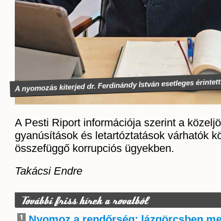
A nyomozás kiterjed dr. Ferdinándy István esetleges érintett
A Pesti Riport információja szerint a közel
gyanúsítások és letartóztatások várhatók k
összefüggő korrupciós ügyekben.
Takácsi Endre
További friss hírek a rovatból
Nyomoz a rendőrség: lázgörcsben me