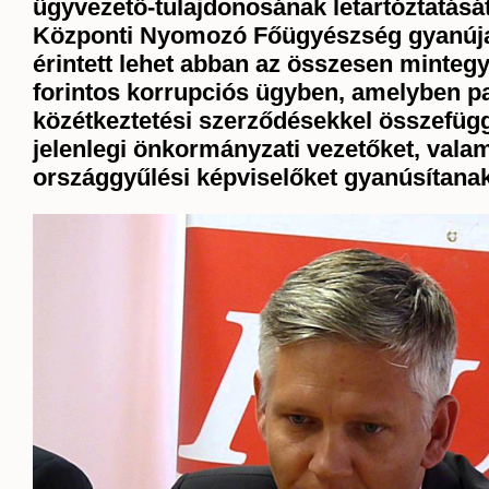
ügyvezető-tulajdonosának letartóztatását
Központi Nyomozó Főügyészség gyanúja 
érintett lehet abban az összesen mintegy
forintos korrupciós ügyben, amelyben pa
közétkeztetési szerződésekkel összefüg
jelenlegi önkormányzati vezetőket, valam
országgyűlési képviselőket gyanúsítanak