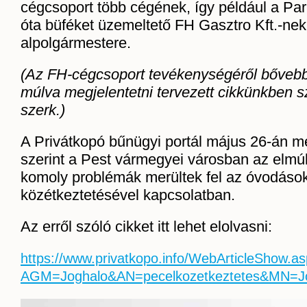
cégcsoport több cégének, így például a Pa
óta büféket üzemeltető FH Gasztro Kft.-nek
alpolgármestere.
(Az FH-cégcsoport tevékenységéről bőveb
múlva megjelentetni tervezett cikkünkben 
szerk.)
A Privátkopó bűnügyi portál május 26-án me
szerint a Pest vármegyei városban az elmúl
komoly problémák merültek fel az óvodáso
közétkeztetésével kapcsolatban.
Az erről szóló cikket itt lehet elolvasni:
https://www.privatkopo.info/WebArticleShow.a
AGM=Joghalo&AN=pecelkozetkeztetes&MN=J