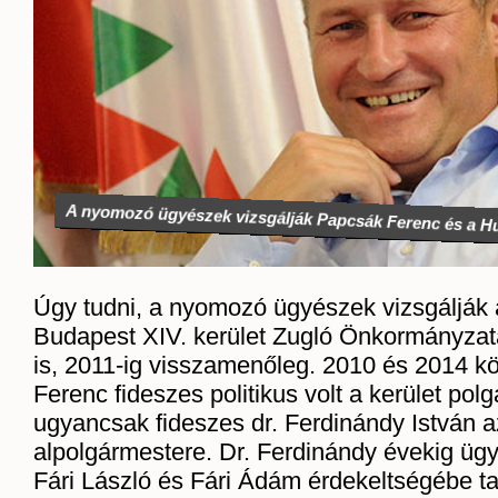
A nyomozó ügyészek vizsgálják Papcsák Ferenc és a Hu
Úgy tudni, a nyomozó ügyészek vizsgálják
Budapest XIV. kerület Zugló Önkormányzat
is, 2011-ig visszamenőleg. 2010 és 2014 k
Ferenc fideszes politikus volt a kerület pol
ugyancsak fideszes dr. Ferdinándy István a
alpolgármestere. Dr. Ferdinándy évekig ügy
Fári László és Fári Ádám érdekeltségébe t