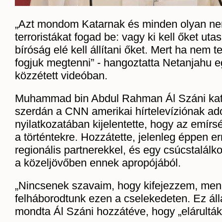
„Azt mondom Katarnak és minden olyan ne
terroristákat fogad be: vagy ki kell őket utas
bíróság elé kell állítani őket. Mert ha nem 
fogjuk megtenni” - hangoztatta Netanjahu egy
közzétett videóban.
Muhammad bin Abdul Rahman Ál Száni kata
szerdán a CNN amerikai hírtelevíziónak ado
nyilatkozatában kijelentette, hogy az emírs
a történtekre. Hozzátette, jelenleg éppen e
regionális partnerekkel, és egy csúcstalálk
a közeljövőben ennek apropójából.
„Nincsenek szavaim, hogy kifejezzem, men
felháborodtunk ezen a cselekedeten. Ez álla
mondta Ál Száni hozzátéve, hogy „elárulták