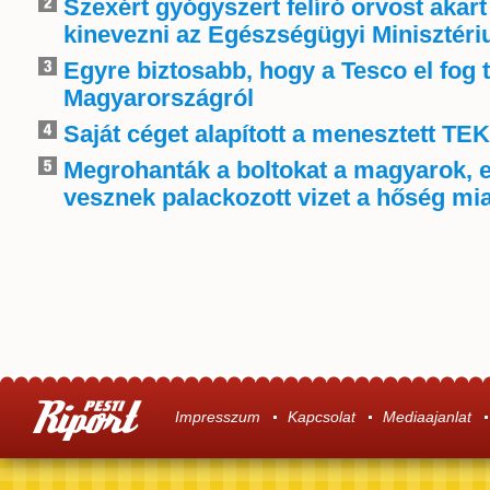
Szexért gyógyszert felíró orvost akart
kinevezni az Egészségügyi Minisztér
Egyre biztosabb, hogy a Tesco el fog 
Magyarországról
Saját céget alapított a menesztett TE
Megrohanták a boltokat a magyarok, 
vesznek palackozott vizet a hőség mia
Impresszum
Kapcsolat
Mediaajanlat