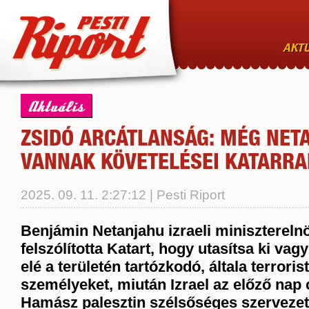
AKTU
Aktuális
ZSIDÓ ARCÁTLANSÁG: MÉG NE
VANNAK KÖVETELÉSEI KATARR
2025. 09. 11. 2:27:12 | Pesti Riport
Benjámin Netanjahu izraeli minisztereln
felszólította Katart, hogy utasítsa ki vagy
elé a területén tartózkodó, általa terrori
személyeket, miután Izrael az előző nap
Hamász palesztin szélsőséges szervezet