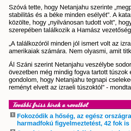
Szóvá tette, hogy Netanjahu szerinte „megp
stabilitás és a béke minden esélyét”. A kata
közölte, hogy „nyilvánosan tudott volt”, hogy
szerepében találkozik a Hamász vezetőség
„A találkozóról minden jól ismert volt az izr
amerikaiak számára. Nem olyasmi, amit titk
Ál Száni szerint Netanjahu veszélybe sodo
övezetben még mindig fogva tartott túszok é
gondolom, hogy Netanjahu tegnapi cseleke
reményt elvett az izraeli túszoktól” - mondta
További friss hírek a rovatból
Fokozódik a hőség, az egész országra
harmadfokú figyelmeztetést, 42 fok is 