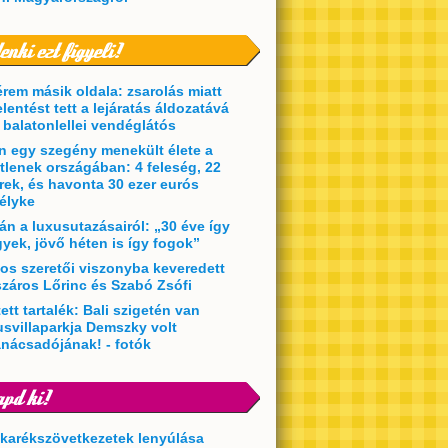
érem másik oldala: zsarolás miatt
elentést tett a lejáratás áldozatává
t balatonlellei vendéglátós
en egy szegény menekült élete a
etlenek országában: 4 feleség, 22
rek, és havonta 30 ezer eurós
élyke
án a luxusutazásairól: „30 éve így
yek, jövő héten is így fogok”
kos szeretői viszonyba keveredett
záros Lőrinc és Szabó Zsófi
ett tartalék: Bali szigetén van
usvillaparkja Demszky volt
anácsadójának! - fotók
akarékszövetkezetek lenyúlása