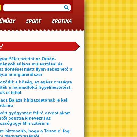
ŰNÜGY
SPORT
EROTIKA
yar Péter szerint az Orbán-
mányok súlyos mulasztásai és
sz döntései miatt ilyen sebezhető a
yar energiarendszer
ozódik a hőség, az egész országra
dták a harmadfokú figyelmeztetést,
ok is lehet
acz Balázs hírigazgatónak le kell
dania
xért gyógyszert felíró orvost akart
etői posztra kinevezni az
szségügyi Minisztérium
re biztosabb, hogy a Tesco el fog
ni Magyarországról