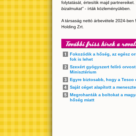
folytatását, értesítik majd partnereiket.
bizalmukat”
- írták közleményükben.
A társaság nettó árbevétele 2024-ben 537
Holding Zrt.
További friss hírek a rovat
Fokozódik a hőség, az egész or
fok is lehet
Szexért gyógyszert felíró orvos
Minisztérium
Egyre biztosabb, hogy a Tesco 
Saját céget alapított a meneszt
Megrohanták a boltokat a magya
hőség miatt