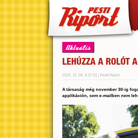
Aktuális
LEHÚZZA A ROLÓT A
2025. 11. 05. 4:37:31 | Pesti Riport
A társaság még november 30-ig foga
applikáción, sem e-mailben nem lehet