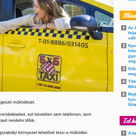
Az 
felj
vál
Ily
hit
gye
seg
Orb
meg
Tit
Més
Rejt
lux
üggeszti működését.
főt
rendeléseket, ezt követően sem telefonon, sem
xit rendelni tőlük.
ogszabályi környezet lehetővé teszi a működés
A t