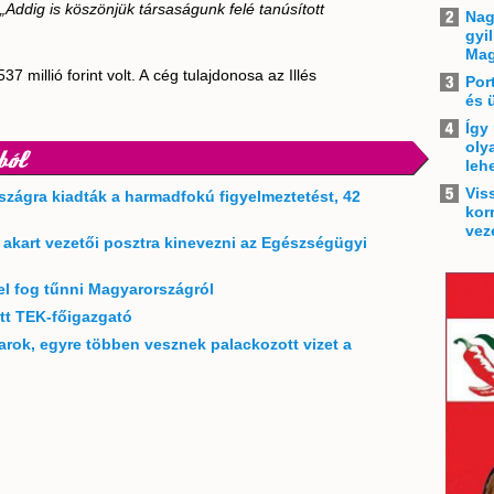
„Addig is köszönjük társaságunk felé tanúsított
Nag
gyi
Mag
 millió forint volt. A cég tulajdonosa az Illés
Por
és 
Így
oly
ból
leh
Vis
szágra kiadták a harmadfokú figyelmeztetést, 42
kor
vez
t akart vezetői posztra kinevezni az Egészségügyi
el fog tűnni Magyarországról
ett TEK-főigazgató
rok, egyre többen vesznek palackozott vizet a