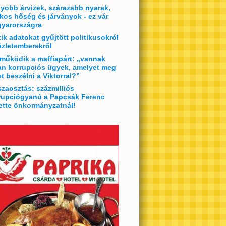
yobb árvizek, szárazabb nyarak,
lkos hőség és járványok - ez vár
yarországra
tik adatokat gyűjtött politikusokról
üzletemberekről
 működik a maffiapárt: „vannak
an korrupciós ügyek, amelyet meg
et beszélni a Viktorral?”
szaosztás: százmilliós
rupciógyanú a Papcsák Ferenc
ette önkormányzatnál!