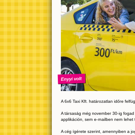
Enyyi volt
A 6x6 Taxi Kft. határozatlan időre felf
A társaság még november 30-ig fogad 
applikáción, sem e-mailben nem lehet ta
A cég ígérete szerint, amennyiben a j