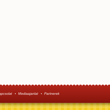
apcsolat
Mediaajanlat
Partnerek