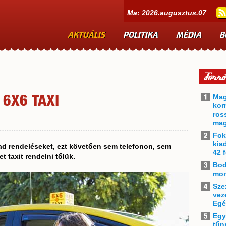
Ma: 2026.augusztus.07
AKTUÁLIS
POLITIKA
MÉDIA
B
Mag
 6X6 TAXI
kor
ros
mag
Fok
kia
d rendeléseket, ezt követően sem telefonon, sem
42 f
 taxit rendelni tőlük.
Bod
mon
Sze
vez
Egé
Egy
tűn