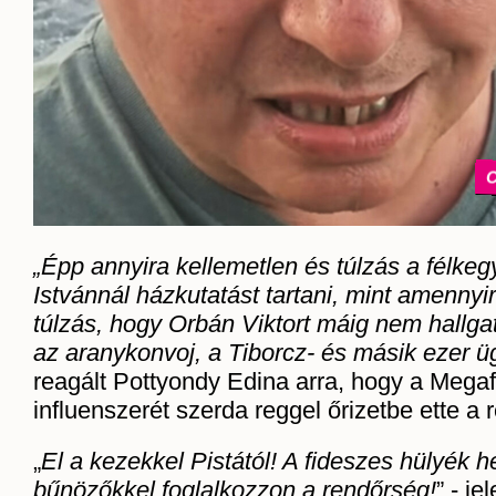
C
„Épp annyira kellemetlen és túlzás a félk
Istvánnál házkutatást tartani, mint amennyi
túlzás, hogy Orbán Viktort máig nem hallga
az aranykonvoj, a Tiborcz- és másik ezer 
reagált Pottyondy Edina arra, hogy a Megaf
influenszerét szerda reggel őrizetbe ette a 
„
El a kezekkel Pistától! A fideszes hülyék h
bűnözőkkel foglalkozzon a rendőrség!
” - je