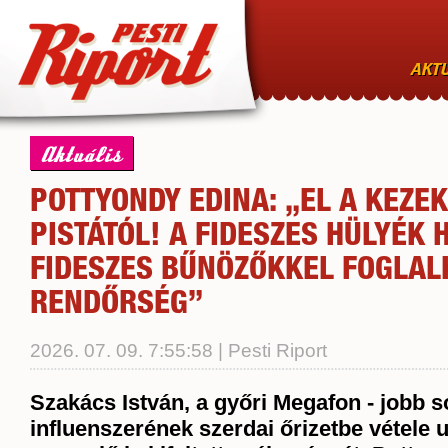
AKTU
Aktuális
POTTYONDY EDINA: „EL A KEZE
PISTÁTÓL! A FIDESZES HÜLYÉK 
FIDESZES BŰNÖZŐKKEL FOGLAL
RENDŐRSÉG”
2026. 07. 09. 7:55:58 | Pesti Riport
Szakács István, a győri Megafon - jobb 
influenszerének szerdai őrizetbe vétele u