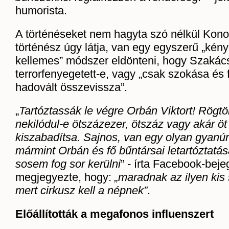
humorista.
A történéseket nem hagyta szó nélkül Kono
történész úgy látja, van egy egyszerű „kén
kellemes” módszer eldönteni, hogy Szakács
terrorfenyegetett-e, vagy „csak szokása és f
hadovált összevissza”.
„
Tartóztassák le végre Orbán Viktort! Rögtö
nekilódul-e ötszázezer, ötszáz vagy akár ö
kiszabadítsa. Sajnos, van egy olyan gyanúm
mármint Orbán és fő bűntársai letartóztatás
sosem fog sor kerülni
” - írta Facebook-bej
megjegyezte, hogy:
„maradnak az ilyen kis
mert cirkusz kell a népnek”
.
Előállították a megafonos influenszert