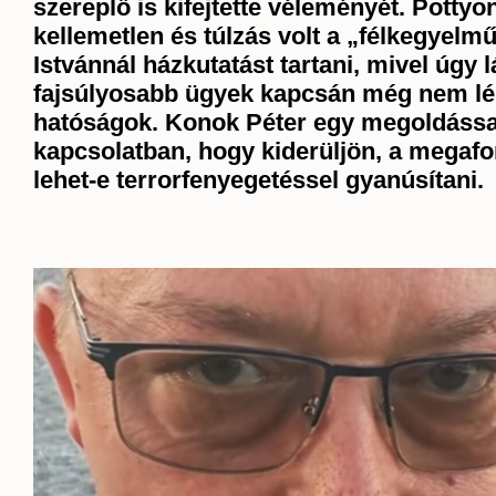
szereplő is kifejtette véleményét. Pottyo
kellemetlen és túlzás volt a „félkegyelm
Istvánnál házkutatást tartani, mivel úgy lá
fajsúlyosabb ügyek kapcsán még nem lé
hatóságok. Konok Péter egy megoldással 
kapcsolatban, hogy kiderüljön, a megafo
lehet-e terrorfenyegetéssel gyanúsítani.