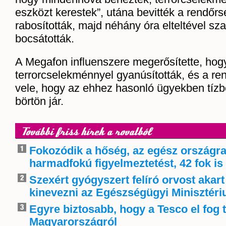
eszközt kerestek”, utána bevitték a rendőrsé
rabosították, majd néhány óra elteltével s
bocsátották.
A Megafon influenszere megerősítette, hog
terrorcselekménnyel gyanúsították, és a re
vele, hogy az ehhez hasonló ügyekben tízb
börtön jár.
További friss hírek a rovatból
Fokozódik a hőség, az egész országra
harmadfokú figyelmeztetést, 42 fok is 
Szexért gyógyszert felíró orvost akart
kinevezni az Egészségügyi Minisztér
Egyre biztosabb, hogy a Tesco el fog 
Magyarországról