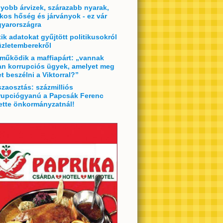
yobb árvizek, szárazabb nyarak,
lkos hőség és járványok - ez vár
yarországra
tik adatokat gyűjtött politikusokról
üzletemberekről
 működik a maffiapárt: „vannak
an korrupciós ügyek, amelyet meg
et beszélni a Viktorral?”
szaosztás: százmilliós
rupciógyanú a Papcsák Ferenc
ette önkormányzatnál!