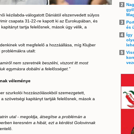
Nag
gyi
Mag
 kézilabda-válogatott Dániától elszenvedett súlyos
yimir csapata 31-22-re kapott ki az Eurokupában, és
Por
kapitányt tartja felelősnek, mások úgy vélik, a
és 
Így
oly
enkinek volt megfelelő a hozzáállása, míg Klujber
leh
i problémákra utalt:
Vis
kor
vez
amiről nem szeretnék beszélni, viszont itt most
juk egymásra dobálni a felelősséget.”
óinak véleménye
er szurkolói hozzászólásokból szemezgetett,
a szövetségi kapitányt tartják felelősnek, mások a
atrin utal - megoldja, átsegítse a problémán a
jberben keresném a hibát, ezt a kérdést Golovinnak
entelő.