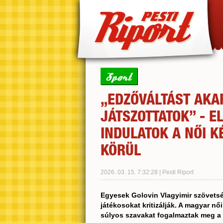
Sport
„EDZŐVÁLTÁST AKA
JÁTSZOTTATOK” - E
INDULATOK A NŐI K
KÖRÜL
2026. 03. 15. 7:32:28 | Pesti Riport
Egyesek Golovin Vlagyimir szövetség
játékosokat kritizálják. A magyar nő
súlyos szavakat fogalmaztak meg a 