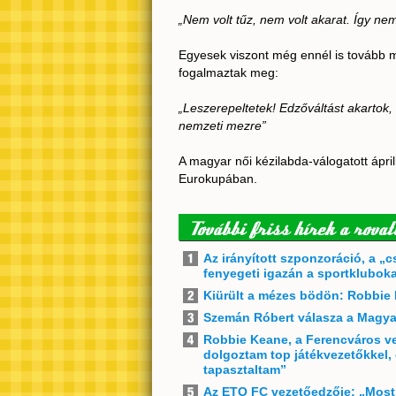
„Nem volt tűz, nem volt akarat. Így nem
Egyesek viszont még ennél is tovább m
fogalmaztak meg:
„Leszerepeltetek! Edzőváltást akartok,
nemzeti mezre”
A magyar női kézilabda-válogatott ápri
Eurokupában.
További friss hírek a rovat
Az irányított szponzoráció, a 
fenyegeti igazán a sportkluboka
Kiürült a mézes bödön: Robbie 
Szemán Róbert válasza a Magya
Robbie Keane, a Ferencváros ve
dolgoztam top játékvezetőkkel
tapasztaltam”
Az ETO FC vezetőedzője: „Most