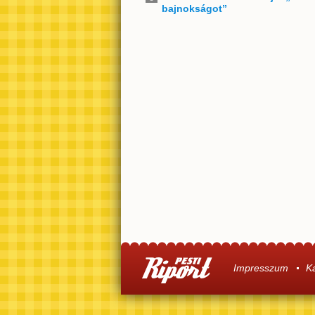
bajnokságot”
Impresszum
K