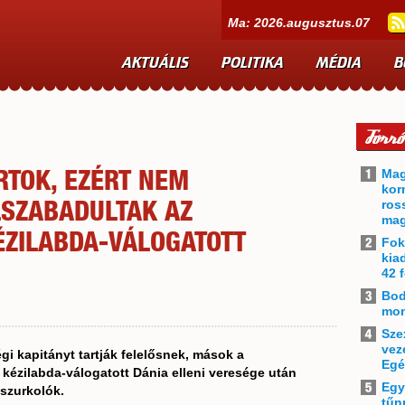
Ma: 2026.augusztus.07
AKTUÁLIS
POLITIKA
MÉDIA
B
Mag
RTOK, EZÉRT NEM
kor
ros
LSZABADULTAK AZ
mag
ÉZILABDA-VÁLOGATOTT
Fok
kia
42 f
Bod
mon
Sze
vez
i kapitányt tartják felelősnek, mások a
Egé
i kézilabda-válogatott Dánia elleni veresége után
Egy
szurkolók.
tűn