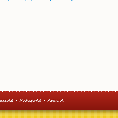
apcsolat
Mediaajanlat
Partnerek