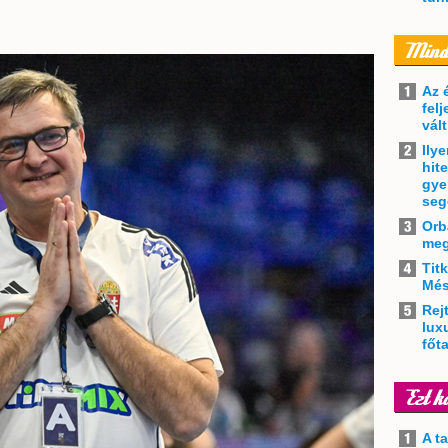
Az 
felj
vál
Ily
hit
gye
seg
Orb
meg
Tit
Més
Rejt
lux
főt
A t