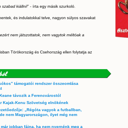
 szabad kiállni!
” - írta egy másik szurkoló.
entek, és indulatokkal telve, nagyon súlyos szavakat
 ezért nem játszottatok, nem vagytok méltóak a
lisban Törökország és Csehország ellen folytatja az
ból
„csókos” támogatói rendszer összeomlása
t
Keane távozik a Ferencvárostól
r Kajak-Kenu Szövetség elnökének
zetőedzője: „Régóta vagyok a futballban,
, de nem Magyarországon, ilyet még nem
 már jobban fájna, ha nem nyernénk meg a