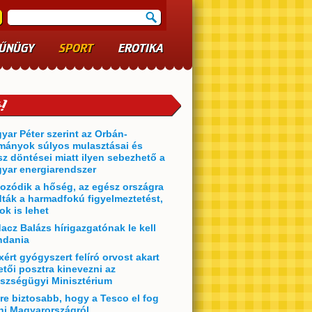
ŰNÜGY
SPORT
EROTIKA
yar Péter szerint az Orbán-
mányok súlyos mulasztásai és
sz döntései miatt ilyen sebezhető a
yar energiarendszer
ozódik a hőség, az egész országra
dták a harmadfokú figyelmeztetést,
ok is lehet
acz Balázs hírigazgatónak le kell
dania
xért gyógyszert felíró orvost akart
etői posztra kinevezni az
szségügyi Minisztérium
re biztosabb, hogy a Tesco el fog
ni Magyarországról