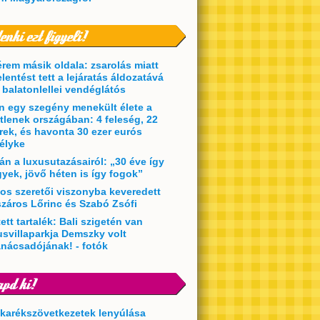
érem másik oldala: zsarolás miatt
elentést tett a lejáratás áldozatává
t balatonlellei vendéglátós
en egy szegény menekült élete a
etlenek országában: 4 feleség, 22
rek, és havonta 30 ezer eurós
élyke
án a luxusutazásairól: „30 éve így
yek, jövő héten is így fogok”
kos szeretői viszonyba keveredett
záros Lőrinc és Szabó Zsófi
ett tartalék: Bali szigetén van
usvillaparkja Demszky volt
anácsadójának! - fotók
akarékszövetkezetek lenyúlása