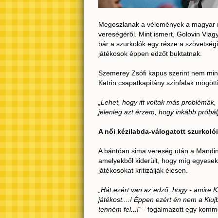
Megoszlanak a vélemények a magyar női
vereségéről. Mint ismert, Golovin Vlag
bár a szurkolók egy része a szövetségi 
játékosok éppen edzőt buktatnak.
Szemerey Zsófi kapus szerint nem mind
Katrin csapatkapitány színfalak mögött
„Lehet, hogy itt voltak más problémák, 
jelenleg azt érzem, hogy inkább próbál
A női kézilabda-válogatott szurkol
A bántóan sima vereség után a Mandin
amelyekből kiderült, hogy míg egyesek 
játékosokat kritizálják élesen.
„Hát ezért van az edző, hogy - amire K
játékost....! Éppen ezért én nem a Klu
tenném fel...!”
- fogalmazott egy komm