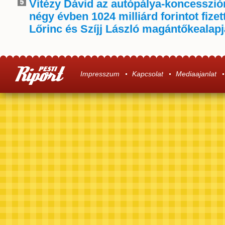
Vitézy Dávid az autópálya-koncessziór
négy évben 1024 milliárd forintot fize
Lőrinc és Szíjj László magántőkealap
Impresszum
Kapcsolat
Mediaajanlat