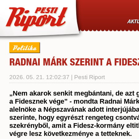
AKTU
Politika
RADNAI MÁRK SZERINT A FIDES
2026. 05. 21. 12:02:37 | Pesti Riport
„Nem akarok senkit megbántani, de azt
a Fidesznek vége”
-
mondta Radnai Márk,
alelnöke a
Népszavának
adott interjújáb
szerinte, hogy egyrészt rengeteg csontvá
szekrényből, amit a Fidesz-kormány eltit
végre lesz következménye a tetteknek.