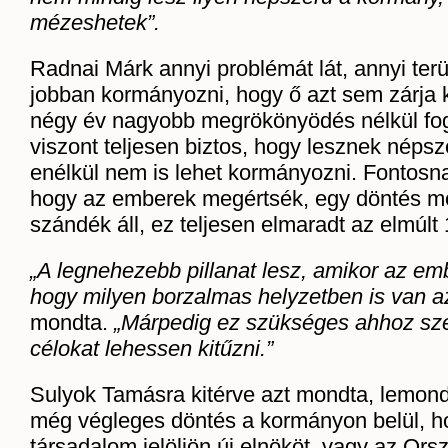
mézeshetek”.
Radnai Márk annyi problémát lát, annyi terül
jobban kormányozni, hogy ő azt sem zárja k
négy év nagyobb megrökönyödés nélkül fog
viszont teljesen biztos, hogy lesznek népsz
enélkül nem is lehet kormányozni. Fontosnak
hogy az emberek megértsék, egy döntés mö
szándék áll, ez teljesen elmaradt az elmúlt
„A legnehezebb pillanat lesz, amikor az emb
hogy milyen borzalmas helyzetben is van a
mondta.
„Márpedig ez szükséges ahhoz szer
célokat lehessen kitűzni.”
Sulyok Tamásra kitérve azt mondta, lemon
még végleges döntés a kormányon belül, h
társadalom jelöljön új elnököt, vagy az Ors