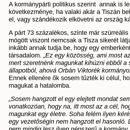
A kormánypárti politikus szerint annak is l
következménye, ha valaki akár a Tiszán bel
el, vagy szándékozik elkövetni az ország ká
A párt 73 százalékos, szinte már szürreáli
mögött viszont nemcsak a Tisza sikerét lát
inkább annak tudja be, hogy egy emberkén
társadalom.
„Ez egy közösség, ami most azé
mert szeretnénk magunkat kihúzni ebből a 
állapotból, ahová Orbán Viktorék kormányoz
Ennek ellenére ők sosem tűzték ki célul, 
magukat a hatalomba.
„Sosem hangzott el egy elejtett mondat sem
vonatkozóan, hogy na, itt most az a cél, h
magunkat egy életre. Soha felém ilyen kéré
egy vezetőségin nem hangzott el hasonló. 
nem mindig lesz ilyen népszerű a kormány, 