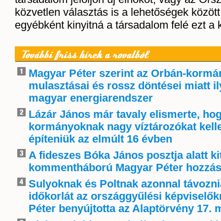
közvetlen választás is a lehetőségek közöt
egyébként kinyitná a társadalom felé ezt a 
További friss hírek a rovatból
Magyar Péter szerint az Orbán-kormá
mulasztásai és rossz döntései miatt i
magyar energiarendszer
Lázár János már tavaly elismerte, ho
kormányoknak nagy víztározókat kelle
építeniük az elmúlt 16 évben
A fideszes Bóka János posztja alatt ki
kommentháború Magyar Péter hozzás
Sulyoknak és Poltnak azonnal távoznia
időkorlát az országgyűlési képviselő
Péter benyújtotta az Alaptörvény 17. 