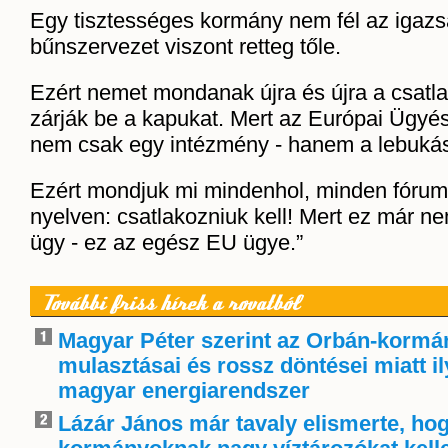
Egy tisztességes kormány nem fél az igazs
bűnszervezet viszont retteg tőle.
Ezért nemet mondanak újra és újra a csatla
zárják be a kapukat. Mert az Európai Ügy
nem csak egy intézmény - hanem a lebukás
Ezért mondjuk mi mindenhol, minden fóru
nyelven: csatlakozniuk kell! Mert ez már 
ügy - ez az egész EU ügye.”
További friss hírek a rovatból
Magyar Péter szerint az Orbán-kormá
mulasztásai és rossz döntései miatt i
magyar energiarendszer
Lázár János már tavaly elismerte, ho