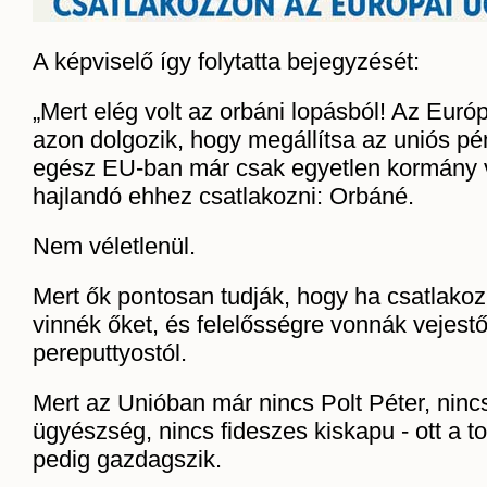
A képviselő így folytatta bejegyzését:
„Mert elég volt az orbáni lopásból! Az Eur
azon dolgozik, hogy megállítsa az uniós pé
egész EU-ban már csak egyetlen kormány 
hajlandó ehhez csatlakozni: Orbáné.
Nem véletlenül.
Mert ők pontosan tudják, hogy ha csatlak
vinnék őket, és felelősségre vonnák vejestő
pereputtyostól.
Mert az Unióban már nincs Polt Péter, nincs
ügyészség, nincs fideszes kiskapu - ott a to
pedig gazdagszik.