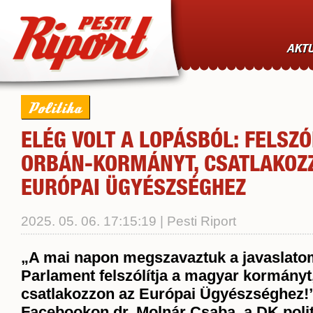
AKTU
Politika
ELÉG VOLT A LOPÁSBÓL: FELSZÓ
ORBÁN-KORMÁNYT, CSATLAKOZ
EURÓPAI ÜGYÉSZSÉGHEZ
2025. 05. 06. 17:15:19 | Pesti Riport
„A mai napon megszavaztuk a javaslatom
Parlament felszólítja a magyar kormányt
csatlakozzon az Európai Ügyészséghez!” 
Facebookon dr. Molnár Csaba, a DK polit