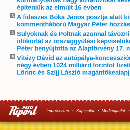
kormányoknak nagy víztározókat kelle
építeniük az elmúlt 16 évben
A fideszes Bóka János posztja alatt ki
kommentháború Magyar Péter hozzás
Sulyoknak és Poltnak azonnal távoznia
időkorlát az országgyűlési képviselő
Péter benyújtotta az Alaptörvény 17. 
Vitézy Dávid az autópálya-koncessziór
négy évben 1024 milliárd forintot fize
Lőrinc és Szíjj László magántőkealap
Impresszum
Kapcsolat
Mediaajanlat