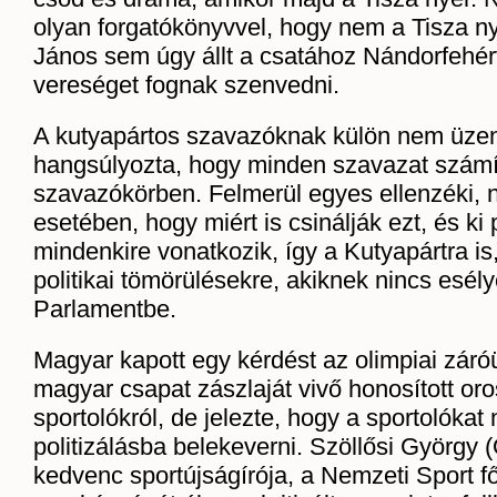
olyan forgatókönyvvel, hogy nem a Tisza n
János sem úgy állt a csatához Nándorfehér
vereséget fognak szenvedni.
A kutyapártos szavazóknak külön nem üzen
hangsúlyozta, hogy minden szavazat számí
szavazókörben. Felmerül egyes ellenzéki, n
esetében, hogy miért is csinálják ezt, és ki 
mindenkire vonatkozik, így a Kutyapártra is
politikai tömörülésekre, akiknek nincs esély
Parlamentbe.
Magyar kapott egy kérdést az olimpiai zár
magyar csapat zászlaját vivő honosított or
sportolókról, de jelezte, hogy a sportolókat
politizálásba belekeverni. Szöllősi György 
kedvenc sportújságírója, a Nemzeti Sport f