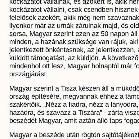
kockázatot vállalnak, és azokért is, akik n
kockázatot vállalni, csak csendben hisznek
felelősek azokért, akik még nem szavazna
ilyenkor már az urnák zárulnak majd, és e
sorsa, Magyar szerint ezen az 50 napon áll
minden, a hazának szüksége van rájuk, ak
jelentkezett önkéntesnek, az jelentkezzen,
küldött támogatást, az küldjön. A következ
mindenhol ott lesz, Magyar holnaptól már fo
országjárást.
Magyar szerint a Tisza készen áll a műkö
ország építésére, megvannak ehhez a támo
szakértőik. „Nézz a fiadra, nézz a lányodra,
hazádra, és szavazz a Tiszára” - zárta visz
beszédét Magyar, amit aztán álló taps fogad
Magyar a beszéde után rögtön sajtótájékoztató