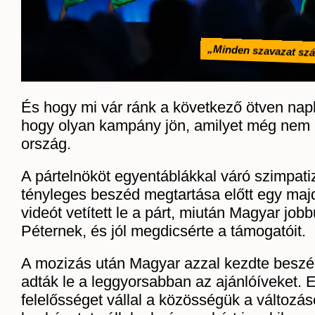
„Minden szavazat sz
És hogy mi vár ránk a következő ötven nap
hogy olyan kampány jön, amilyet még nem l
ország.
A pártelnököt egyentáblákkal váró szimpat
tényleges beszéd megtartása előtt egy ma
videót vetített le a párt, miután Magyar job
Péternek, és jól megdicsérte a támogatóit.
A mozizás után Magyar azzal kezdte beszé
adták le a leggyorsabban az ajánlóíveket. 
felelősséget vállal a közösségük a változásé