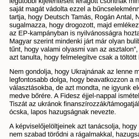
legutóbbi kijelentéseit lerágott csontnak min
saját magát vádolta ezzel a bűncselekménn
tartja, hogy Deutsch Tamás, Rogán Antal, 
sugalmazza, hogy drogozott, majd emlékezt
az EP-kampányban is nyilvánosságra hozta 
Magyar szerint mindenki járt már olyan buli
tűnt, hogy valami olyasmi van az asztalon”,
azt tanulta, hogy felmelegítve csak a töltött
Nem gondolja, hogy Ukrajnának az lenne m
legfontosabb dolga, hogy beavatkozzon a 
választásokba, de azt mondta, ne igyunk el
medve bőrére. A Fidesz éjjel-nappal ismétel
Tiszát az ukránok finanszírozzák/támogatjá
ócska, lapos hazugságnak nevezte.
A képviselőjelöltjeinek azt tanácsolja, hogy 
nem szabad törődni a rágalmakkal, hazugs