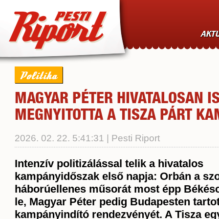
AKTU
Politika
MAGYAR PÉTER HIVATALOSAN I
MEGNYITOTTA A TISZA PÁRT K
2026. 02. 22. 5:41:31 | Pesti Riport
Intenzív politizálással telik a hivatalos
kampányidőszak
első napja: Orbán a sz
háborúellenes műsorát most épp Békés
le, Magyar Péter pedig Budapesten tarto
kampányindító rendezvényét. A Tisza eg