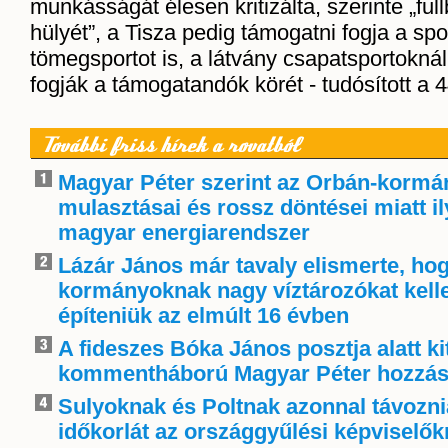
munkásságát élesen kritizálta, szerinte „full
hülyét”, a Tisza pedig támogatni fogja a spo
tömegsportot is, a látvány csapatsportoknál 
fogják a támogatandók körét - tudósított a 
További friss hírek a rovatból
Magyar Péter szerint az Orbán-kormá
mulasztásai és rossz döntései miatt i
magyar energiarendszer
Lázár János már tavaly elismerte, ho
kormányoknak nagy víztározókat kelle
építeniük az elmúlt 16 évben
A fideszes Bóka János posztja alatt ki
kommentháború Magyar Péter hozzás
Sulyoknak és Poltnak azonnal távoznia
időkorlát az országgyűlési képviselő