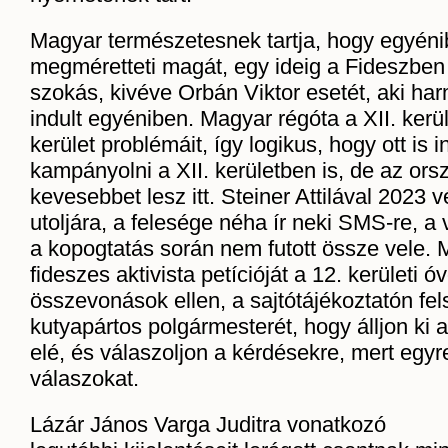
Magyar természetesnek tartja, hogy egyéni
megméretteti magát, egy ideig a Fideszben i
szokás, kivéve Orbán Viktor esetét, aki ha
indult egyéniben. Magyar régóta a XII. kerüle
kerület problémáit, így logikus, hogy ott is i
kampányolni a XII. kerületben is, de az ors
kevesebbet lesz itt. Steiner Attilával 2023 v
utoljára, a felesége néha ír neki SMS-re, a
a kopogtatás során nem futott össze vele. M
fideszes aktivista petícióját a 12. kerületi
összevonások ellen, a sajtótájékoztatón fels
kutyapártos polgármesterét, hogy álljon ki 
elé, és válaszoljon a kérdésekre, mert egyr
válaszokat.
Lázár János Varga Juditra vonatkozó