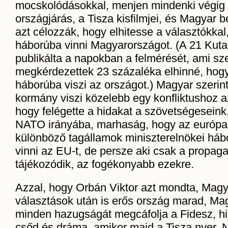
mocskolódásokkal, menjen mindenki végig 
országjárás, a Tisza kisfilmjei, és Magyar 
azt célozzák, hogy elhitesse a választókka
háborúba vinni Magyarországot. (A 21 Kut
publikálta a napokban a felmérését, ami sze
megkérdezettek 23 százaléka elhinné, hog
háborúba viszi az országot.) Magyar szerin
kormány viszi közelebb egy konfliktushoz a
hogy felégette a hidakat a szövetségeseink
NATO irányába, marhaság, hogy az európai
különböző tagállamok miniszterelnökei há
vinni az EU-t, de persze aki csak a propag
tájékozódik, az fogékonyabb ezekre.
Azzal, hogy Orbán Viktor azt mondta, Mag
választások után is erős ország marad, Mag
minden hazugságát megcáfolja a Fidesz, h
csőd és dráma, amikor majd a Tisza nyer.