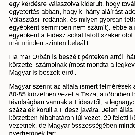
egy kérdésre válaszolva kiderült, hogy tová
egyetértés abban, hogy ki hány aláírást ado
Választási Irodának, és milyen gyorsan tett
egyébként semmiben nem számít), ebbe a 
egyébként a Fidesz sokat látott szakértőtől
már minden szinten beleállt.
Ha már Orbán is beszélt pénteken arról, há
körzettel számolnak (most mondta a legkev
Magyar is beszélt erről.
Magyar szerint az általa ismert felmérések 
80-85 körzetben vezet a Tisza, a többiben
távolságban vannak a Fidesztől, a legnagy
százalék körüli a Fidesz javára. Jelen állás
körzetben hibahatáron túl vezet, 20 feletti 
vezetnek, de Magyar összességében minde
nyerhetőnek tart.