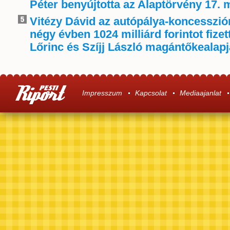
Péter benyújtotta az Alaptörvény 17. 
Vitézy Dávid az autópálya-koncessziór
négy évben 1024 milliárd forintot fize
Lőrinc és Szíjj László magántőkealap
Impresszum
Kapcsolat
Mediaajanlat