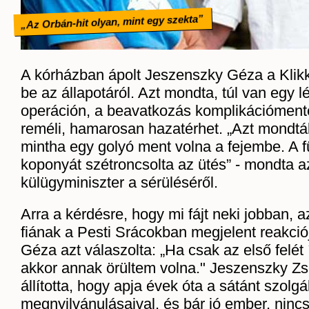
„Az Orbán-hit olyan, mint egy szekta”
A kórházban ápolt Jeszenszky Géza a Klik
be az állapotáról. Azt mondta, túl van egy l
operáción, a beavatkozás komplikációmente
reméli, hamarosan hazatérhet. „Azt mondtá
mintha egy golyó ment volna a fejembe. A f
koponyát szétroncsolta az ütés” - mondta a
külügyminiszter a sérüléséről.
Arra a kérdésre, hogy mi fájt neki jobban, a
fiának a Pesti Srácokban megjelent reakci
Géza azt válaszolta: „Ha csak az első felét í
akkor annak örültem volna." Jeszenszky Zso
állította, hogy apja évek óta a sátánt szolgál
megnyilvánulásaival, és bár jó ember, nincs