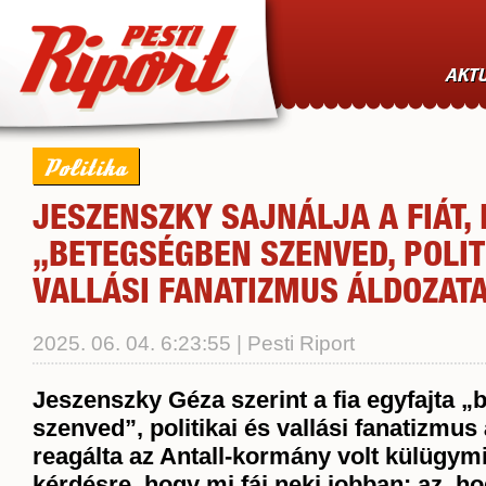
AKTU
Politika
JESZENSZKY SAJNÁLJA A FIÁT,
„BETEGSÉGBEN SZENVED, POLIT
VALLÁSI FANATIZMUS ÁLDOZAT
2025. 06. 04. 6:23:55 | Pesti Riport
Jeszenszky Géza szerint a fia egyfajta 
szenved”, politikai és vallási fanatizmus 
reagálta az Antall-kormány volt külügymi
kérdésre, hogy mi fáj neki jobban: az, h