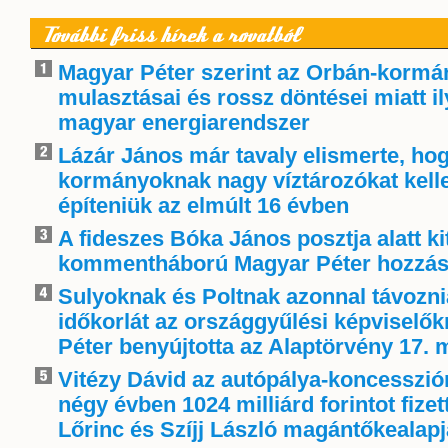
További friss hírek a rovatból
Magyar Péter szerint az Orbán-kormá
mulasztásai és rossz döntései miatt i
magyar energiarendszer
Lázár János már tavaly elismerte, ho
kormányoknak nagy víztározókat kelle
építeniük az elmúlt 16 évben
A fideszes Bóka János posztja alatt ki
kommentháború Magyar Péter hozzás
Sulyoknak és Poltnak azonnal távoznia
időkorlát az országgyűlési képviselő
Péter benyújtotta az Alaptörvény 17. 
Vitézy Dávid az autópálya-koncessziór
négy évben 1024 milliárd forintot fize
Lőrinc és Szíjj László magántőkealap