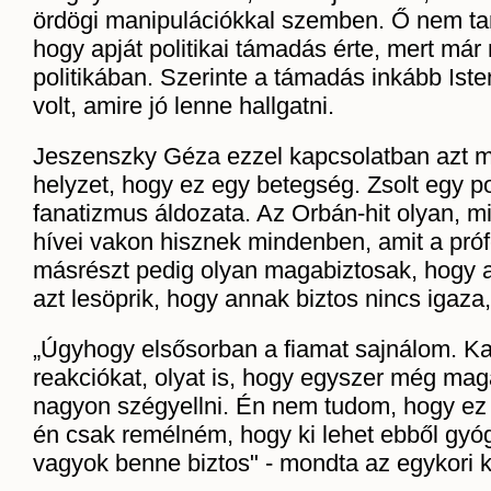
ördögi manipulációkkal szemben. Ő nem tar
hogy apját politikai támadás érte, mert má
politikában. Szerinte a támadás inkább Iste
volt, amire jó lenne hallgatni.
Jeszenszky Géza ezzel kapcsolatban azt m
helyzet, hogy ez egy betegség. Zsolt egy pol
fanatizmus áldozata. Az Orbán-hit olyan, mi
hívei vakon hisznek mindenben, amit a pró
másrészt pedig olyan magabiztosak, hogy a
azt lesöprik, hogy annak biztos nincs igaza
„Úgyhogy elsősorban a fiamat sajnálom. Ka
reakciókat, olyat is, hogy egyszer még magá
nagyon szégyellni. Én nem tudom, hogy ez 
én csak remélném, hogy ki lehet ebből gyó
vagyok benne biztos" - mondta az egykori k