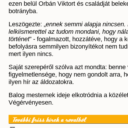
ezen belül Orbán Viktort és családját belek
botrányba.
Leszögezte: „
ennek semmi alapja nincsen.
lelkiismerettel az tudom mondani, hogy ná
történet
” - fogalmazott, hozzátéve, hogy a 
befolyásra semmilyen bizonyítékot nem tudn
mert ilyen nincs.
Saját szerepéről szólva azt mondta: benne
figyelmetlensége, hogy nem gondolt arra, 
ilyen hír az áldozatokra.
Balog mesternek ideje elkotródnia a közélet
Végérvényesen.
További friss hírek a rovatból