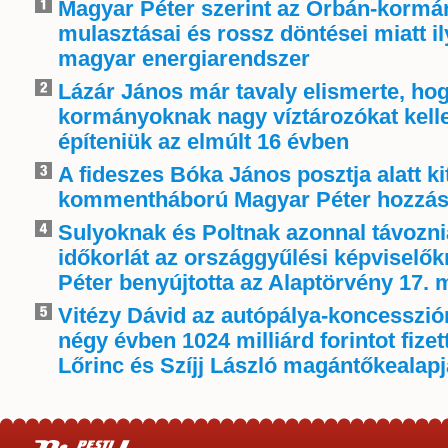
Magyar Péter szerint az Orbán-kormá
mulasztásai és rossz döntései miatt i
magyar energiarendszer
Lázár János már tavaly elismerte, ho
kormányoknak nagy víztározókat kelle
építeniük az elmúlt 16 évben
A fideszes Bóka János posztja alatt ki
kommentháború Magyar Péter hozzás
Sulyoknak és Poltnak azonnal távoznia
időkorlát az országgyűlési képviselő
Péter benyújtotta az Alaptörvény 17. 
Vitézy Dávid az autópálya-koncessziór
négy évben 1024 milliárd forintot fize
Lőrinc és Szíjj László magántőkealap