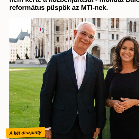
református püspök az MTI-nek.
A két díszpinty