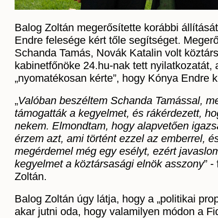
Balog Zoltán megerősítette korábbi állítás
Endre felesége kért tőle segítséget. Megerő
Schanda Tamás, Novák Katalin volt köztárs
kabinetfőnöke 24.hu-nak tett nyilatkozatát, 
„nyomatékosan kérte”, hogy Kónya Endre k
„
Valóban beszéltem Schanda Tamással, me
támogatták a kegyelmet, és rákérdezett, ho
nekem. Elmondtam, hogy alapvetően igazs
érzem azt, ami történt ezzel az emberrel, é
megérdemel még egy esélyt, ezért javaslom
kegyelmet a köztársasági elnök asszony
” -
Zoltán.
Balog Zoltán úgy látja, hogy a „politikai pr
akar jutni oda, hogy valamilyen módon a F