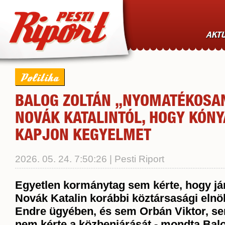
AKTU
Politika
BALOG ZOLTÁN „NYOMATÉKOSA
NOVÁK KATALINTÓL, HOGY KÓN
KAPJON KEGYELMET
2026. 05. 24. 7:50:26 | Pesti Riport
Egyetlen kormánytag sem kérte, hogy já
Novák Katalin korábbi köztársasági eln
Endre ügyében, és sem Orbán Viktor, se
nem kérte a közbenjárását - mondta Bal