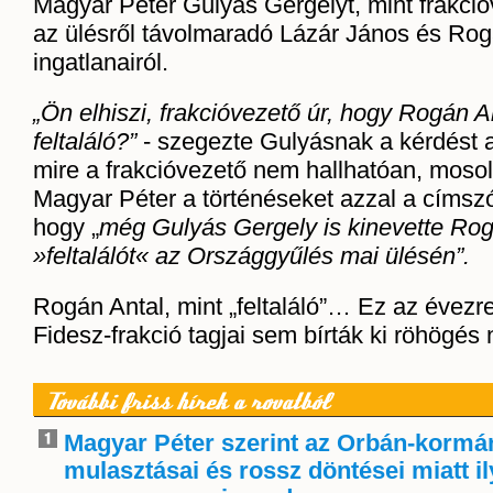
Magyar Péter Gulyás Gergelyt, mint frakció
az ülésről távolmaradó Lázár János és Rog
ingatlanairól.
„Ön elhiszi, frakcióvezető úr, hogy Rogán A
feltaláló?”
- szegezte Gulyásnak a kérdést a
mire a frakcióvezető nem hallhatóan, mosol
Magyar Péter a történéseket azzal a címszó
hogy „
még Gulyás Gergely is kinevette Rog
»feltalálót« az Országgyűlés mai ülésén”.
Rogán Antal, mint „feltaláló”… Ez az évezre
Fidesz-frakció tagjai sem bírták ki röhögés 
További friss hírek a rovatból
Magyar Péter szerint az Orbán-kormá
mulasztásai és rossz döntései miatt i