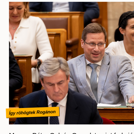
Így röhögtek Rogánon