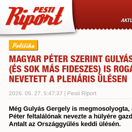
AKTU
Politika
MAGYAR PÉTER SZERINT GULYÁ
(ÉS SOK MÁS FIDESZES) IS RO
NEVETETT A PLENÁRIS ÜLÉSEN
2026. 05. 27. 5:47:37 | Pesti Riport
Még Gulyás Gergely is megmosolyogta,
Péter feltalálónak nevezte a hülyére ga
Antalt az Országgyűlés keddi ülésén.