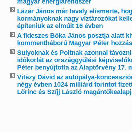
magyar energiarendszer
Lázár János már tavaly elismerte, ho
kormányoknak nagy víztározókat kelle
építeniük az elmúlt 16 évben
A fideszes Bóka János posztja alatt ki
kommentháború Magyar Péter hozzás
Sulyoknak és Poltnak azonnal távoznia
időkorlát az országgyűlési képviselő
Péter benyújtotta az Alaptörvény 17. 
Vitézy Dávid az autópálya-koncessziór
négy évben 1024 milliárd forintot fize
Lőrinc és Szíjj László magántőkealap