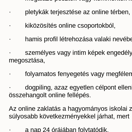
· pletykák terjesztése az online térben,
· kiközösítés online csoportokból,
· hamis profil létrehozása valaki nevéb
· személyes vagy intim képek engedély 
megosztása,
· folyamatos fenyegetés vagy megféleml
· dogpiling, azaz egyetlen célpont ellen
összehangolt online fellépés.
Az online zaklatás a hagyományos iskolai z
súlyosabb következményekkel járhat, mert
· a nap 24 órájában folytatódik,