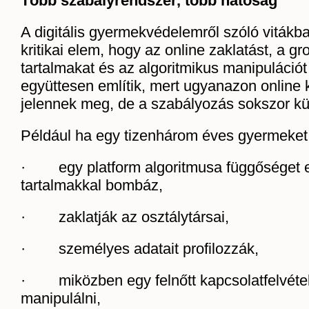
Több szabályrendszer, több hatóság
A digitális gyermekvédelemről szóló vitákb
kritikai elem, hogy az online zaklatást, a g
tartalmakat és az algoritmikus manipuláció
együttesen említik, mert ugyanazon online
jelennek meg, de a szabályozás sokszor kül
Például ha egy tizenhárom éves gyermeket
· egy platform algoritmusa függőséget e
tartalmakkal bombáz,
· zaklatják az osztálytársai,
· személyes adatait profilozzák,
· miközben egy felnőtt kapcsolatfelvétell
manipulálni,