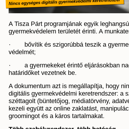
Nincs egységes digitális gyermekvédelmi keretrendszer
A Tisza Párt programjának egyik leghangsú
gyermekvédelem területét érinti. A munkater
· bővítik és szigorúbbá teszik a gyermek
védelmét;
· a gyermekeket érintő eljárásokban na
határidőket vezetnek be.
A dokumentum azt is megállapítja, hogy ni
digitális gyermekvédelmi keretrendszer: a 
széttagolt (büntetőjog, médiatörvény, adat
kezeli együtt az online zaklatást, manipulác
groomingot és a káros tartalmakat.