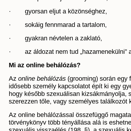
· gyorsan eljut a közönséghez,
· sokáig fennmarad a tartalom,
· gyakran névtelen a zaklató,
· az áldozat nem tud „hazamenekülni” a 
Mi az online behálózás?
Az
online behálózás
(grooming) során egy f
idősebb személy kapcsolatot épít ki egy gy
hogy később szexuálisan kizsákmányolja, s
szerezzen tőle, vagy személyes találkozó
Az online behálózással összefüggő magata
törvénykönyv több tényállása alá is eshetne
szexuális visszaélés (198. §), a szexuális 