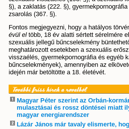
§), a zaklatás (222. §), gyermekpornográfia 
zsarolás (367. §).
Fontos megjegyezni, hogy a hatályos törvé
évül el
több, 18 év alatti sértett sérelmére e
szexuális jellegű bűncselekmény büntethet
meghatározott esetekben a szexuális erősz
visszaélés, gyermekpornográfia és egyéb 
bűncselekmények), amennyiben az elkövet
idején már betöltötte a 18. életévét.
További friss hírek a rovatból
Magyar Péter szerint az Orbán-kormá
mulasztásai és rossz döntései miatt i
magyar energiarendszer
Lázár János már tavaly elismerte, ho