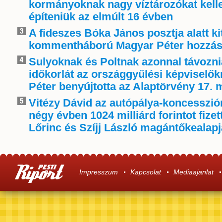
kormányoknak nagy víztározókat kelle
építeniük az elmúlt 16 évben
A fideszes Bóka János posztja alatt ki
kommentháború Magyar Péter hozzás
Sulyoknak és Poltnak azonnal távoznia
időkorlát az országgyűlési képviselő
Péter benyújtotta az Alaptörvény 17. 
Vitézy Dávid az autópálya-koncessziór
négy évben 1024 milliárd forintot fize
Lőrinc és Szíjj László magántőkealap
Impresszum
Kapcsolat
Mediaajanlat