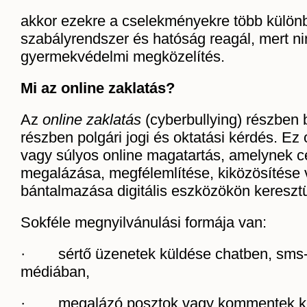
akkor ezekre a cselekményekre több külön
szabályrendszer és hatóság reagál, mert ni
gyermekvédelmi megközelítés.
Mi az online zaklatás?
Az
online zaklatás
(cyberbullying) részben b
részben polgári jogi és oktatási kérdés. Ez
vagy súlyos online magatartás, amelynek cé
megalázása, megfélemlítése, kiközösítése
bántalmazása digitális eszközökön keresztü
Sokféle megnyilvánulási formája van:
· sértő üzenetek küldése chatben, sms-
médiában,
· megalázó posztok vagy kommentek kö