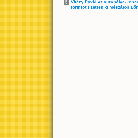
Vitézy Dávid az autópálya-konce
forintot fizettek ki Mészáros Lő