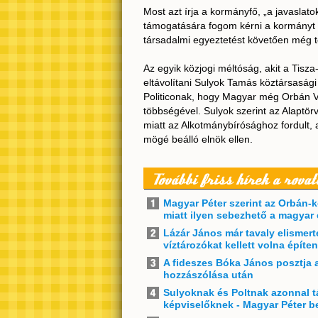
Most azt írja a kormányfő, „a javaslato
támogatására fogom kérni a kormányt és
társadalmi egyeztetést követően még t
Az egyik közjogi méltóság, akit a Tis
eltávolítani Sulyok Tamás köztársasági
Politiconak, hogy Magyar még Orbán Vi
többségével. Sulyok szerint az Alaptör
miatt az Alkotmánybírósághoz fordult, 
mögé beálló elnök ellen.
További friss hírek a rovat
Magyar Péter szerint az Orbán-
miatt ilyen sebezhető a magyar
Lázár János már tavaly elisme
víztározókat kellett volna építe
A fideszes Bóka János posztja 
hozzászólása után
Sulyoknak és Poltnak azonnal tá
képviselőknek - Magyar Péter b