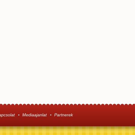
apcsolat
Mediaajanlat
Partnerek