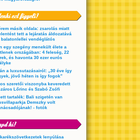
érem másik oldala: zsarolás miatt
elentést tett a lejáratás áldozatává
t balatonlellei vendéglátós
en egy szegény menekült élete a
etlenek országában: 4 feleség, 22
rek, és havonta 30 ezer eurós
élyke
án a luxusutazásairól: „30 éve így
yek, jövő héten is így fogok”
kos szeretői viszonyba keveredett
záros Lőrinc és Szabó Zsófi
ett tartalék: Bali szigetén van
usvillaparkja Demszky volt
anácsadójának! - fotók
akarékszövetkezetek lenyúlása