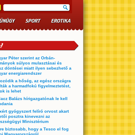
ŰNÜGY
SPORT
EROTIKA
yar Péter szerint az Orbán-
mányok súlyos mulasztásai és
sz döntései miatt ilyen sebezhető a
yar energiarendszer
ozódik a hőség, az egész országra
dták a harmadfokú figyelmeztetést,
ok is lehet
acz Balázs hírigazgatónak le kell
dania
xért gyógyszert felíró orvost akart
etői posztra kinevezni az
szségügyi Minisztérium
re biztosabb, hogy a Tesco el fog
ni Magyarországról