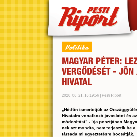
Politika
MAGYAR PÉTER: LE
VERGŐDÉSÉT - JÖN
HIVATAL
2026. 06. 21. 16:19:56 | Pesti Riport
„Hétfőn ismertetjük az Országgyűlé
Hivatalra vonatkozó javaslatot és a
módosítást” - írja
posztjában Magyar
nek azt mondta
, nem terjesztik be a
társadalmi egyeztetésre bocsátják.