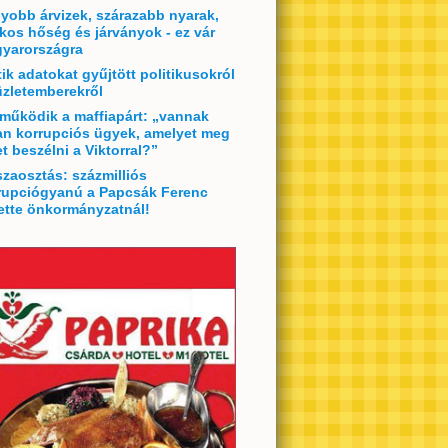
yobb árvizek, szárazabb nyarak,
lkos hőség és járványok - ez vár
yarországra
tik adatokat gyűjtött politikusokról
üzletemberekről
 működik a maffiapárt: „vannak
an korrupciós ügyek, amelyet meg
et beszélni a Viktorral?”
szaosztás: százmilliós
rupciógyanú a Papcsák Ferenc
ette önkormányzatnál!