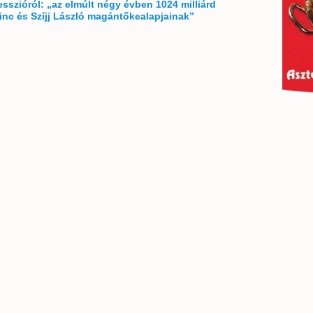
sszióról: „az elmúlt négy évben 1024 milliárd
rinc és Szíjj László magántőkealapjainak”