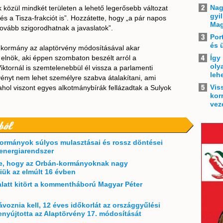
Nag
k közül mindkét területen a lehető legerősebb változat
gyi
 a Tisza-frakciót is”. Hozzátette, hogy „a pár napos
Mag
ovább szigorodhatnak a javaslatok”.
Por
és 
za-kormány az alaptörvény módosításával akar
 elnök, aki éppen szombaton beszélt arról a
Így
oly
ktornál is szemtelenebbül él vissza a parlamenti
leh
vényt nem lehet személyre szabva átalakítani, ami
Vis
ahol viszont egyes alkotmánybírák fellázadtak a Sulyok
kor
vez
ból
kormányok súlyos mulasztásai és rossz döntései
 energiarendszer
rte, hogy az Orbán-kormányoknak nagy
niük az elmúlt 16 évben
alatt kitört a kommentháború Magyar Péter
voznia kell, 12 éves időkorlát az országgyűlési
enyújtotta az Alaptörvény 17. módosítását