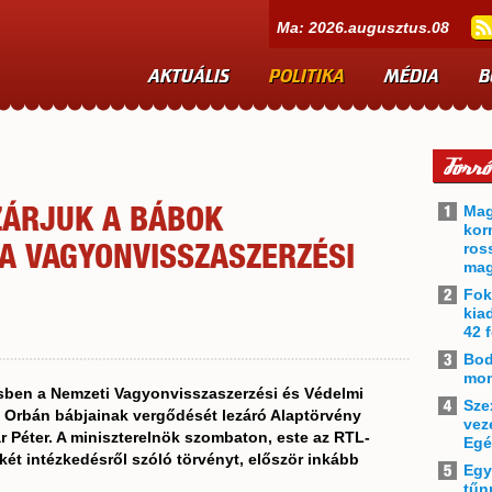
Ma: 2026.augusztus.08
AKTUÁLIS
POLITIKA
MÉDIA
B
Mag
ZÁRJUK A BÁBOK
kor
ros
 A VAGYONVISSZASZERZÉSI
mag
Fok
kia
42 f
Bod
mon
sben a Nemzeti Vagyonvisszaszerzési és Védelmi
Sze
z Orbán bábjainak vergődését lezáró Alaptörvény
vez
 Péter. A miniszterelnök szombaton, este az RTL-
Egé
 két intézkedésről szóló törvényt, először inkább
Egy
tűn