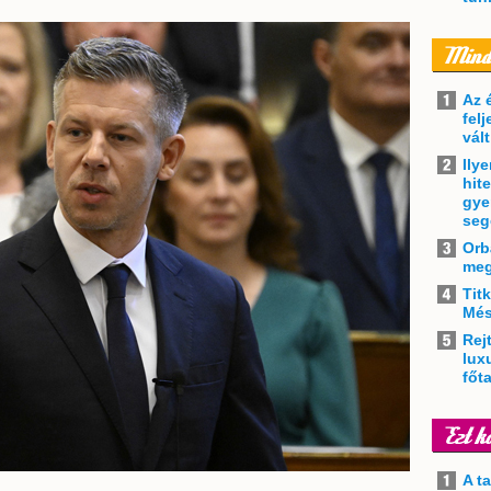
Az 
felj
vál
Ily
hit
gye
seg
Orb
meg
Tit
Més
Rejt
lux
főt
A t