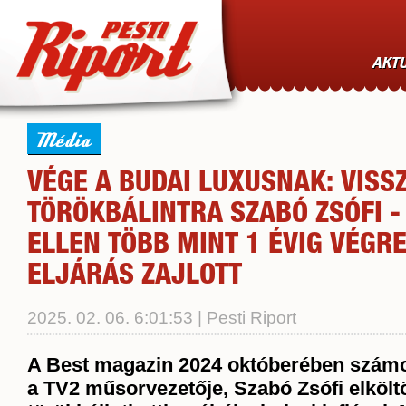
AKTU
Média
VÉGE A BUDAI LUXUSNAK: VISS
TÖRÖKBÁLINTRA SZABÓ ZSÓFI -
ELLEN TÖBB MINT 1 ÉVIG VÉGR
ELJÁRÁS ZAJLOTT
2025. 02. 06. 6:01:53 | Pesti Riport
A Best magazin 2024 októberében számol
a TV2 műsorvezetője, Szabó Zsófi elköltö