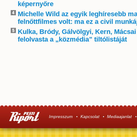
képernyőre
Michelle Wild az egyik leghíresebb m
felnőttfilmes volt: ma ez a civil munká
Kulka, Bródy, Gálvölgyi, Kern, Mácsai
felolvasta a „közmédia” tiltólistáját
Impresszum
Kapcsolat
Mediaajanlat