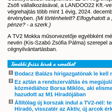
Zsófi vállalkozásával, a LANDOO22 Kft.-ve
végrehajtás több mint 1 évig, 2024. decemb
érvényben.
(Mi történhetett? Elfogyhatott 
pénze? - a szerk.)
A TV2 Mokka műsorvezetője egyébként még
nevén (Kis-Szabó Zsófia Pálma) szerepel a
cégnyilvántartásban.
További friss hírek a rovatból
Bodacz Balázs hírigazgatónak le kell
Ez aztán a rendszerváltás és megújulá
közmédiához Borsa Miklós, aki elisme
hazudott az M1 Híradójában
Állítólag új korszak indul a TV2-nél: t
Híradó, visszatér az Aktív, új arcok é