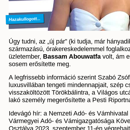
Hazakullogott...
Úgy tudni, az „új pár” (ki tudja, már hányad
származású, órakereskedelemmel foglalkoz
üzletember,
Bassam Abouwatfa
volt, ám 
sosem erősítette meg.
A legfrissebb információ szerint Szabó Zsó
luxusvillában tengeti mindennapjait, szép 
visszaköltözött Törökbálintra, a Világos utcá
lakó személy megerősítette a Pesti Riportn
Idevágó hír: a Nemzeti Adó- és Vámhivatal
Vármegyei Adó- és Vámigazgatósága Követ
Osztálya 2023. szeptember 11-én végrehajtá