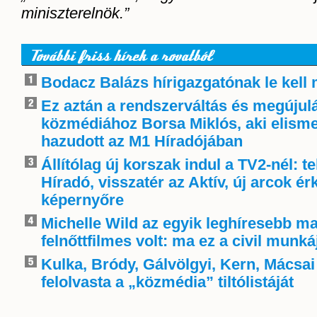
miniszterelnök.”
További friss hírek a rovatból
Bodacz Balázs hírigazgatónak le kell
Ez aztán a rendszerváltás és megújulá
közmédiához Borsa Miklós, aki elisme
hazudott az M1 Híradójában
Állítólag új korszak indul a TV2-nél: t
Híradó, visszatér az Aktív, új arcok é
képernyőre
Michelle Wild az egyik leghíresebb m
felnőttfilmes volt: ma ez a civil munká
Kulka, Bródy, Gálvölgyi, Kern, Mácsai
felolvasta a „közmédia” tiltólistáját