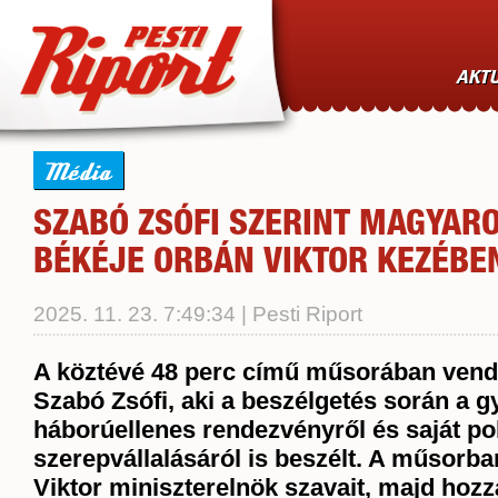
AKTU
Média
SZABÓ ZSÓFI SZERINT MAGYAR
BÉKÉJE ORBÁN VIKTOR KEZÉBE
2025. 11. 23. 7:49:34 | Pesti Riport
A köztévé 48 perc című műsorában vend
Szabó Zsófi, aki a beszélgetés során a g
háborúellenes rendezvényről és saját pol
szerepvállalásáról is beszélt. A műsorba
Viktor miniszterelnök szavait, majd hozzá