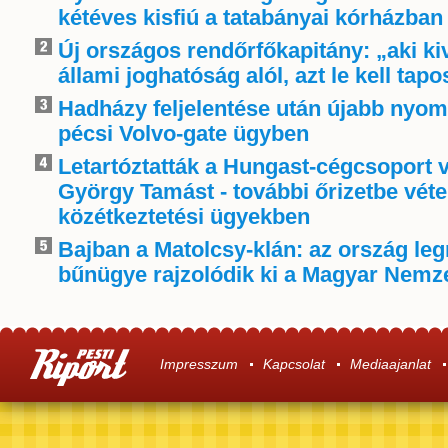
kétéves kisfiú a tatabányai kórházban
Új országos rendőrfőkapitány: „aki k
állami joghatóság alól, azt le kell tapo
Hadházy feljelentése után újabb nyom
pécsi Volvo-gate ügyben
Letartóztatták a Hungast-cégcsoport v
György Tamást - további őrizetbe véte
közétkeztetési ügyekben
Bajban a Matolcsy-klán: az ország le
bűnügye rajzolódik ki a Magyar Nemze
Impresszum
Kapcsolat
Mediaajanlat