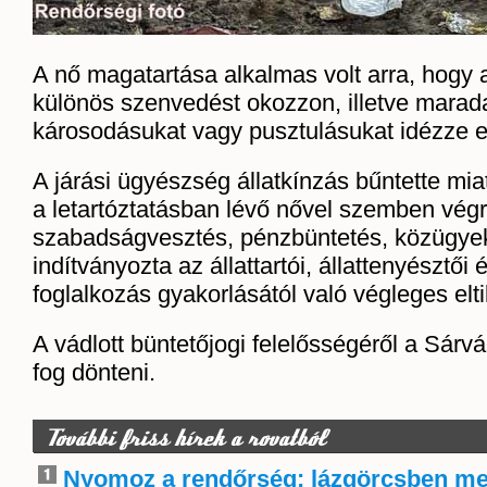
A nő magatartása alkalmas volt arra, hogy 
különös szenvedést okozzon, illetve mara
károsodásukat vagy pusztulásukat idézze e
A járási ügyészség állatkínzás bűntette mia
a letartóztatásban lévő nővel szemben vég
szabadságvesztés, pénzbüntetés, közügyektő
indítványozta az állattartói, állattenyésztői 
foglalkozás gyakorlásától való végleges eltil
A vádlott büntetőjogi felelősségéről a Sárvá
fog dönteni.
További friss hírek a rovatból
Nyomoz a rendőrség: lázgörcsben me