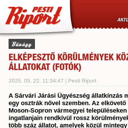
AKTU
Bűnügy
ELKÉPESZTŐ KÖRÜLMÉNYEK KÖZ
ÁLLATOKAT (FOTÓK)
2025. 05. 22. 11:34:47 | Pesti Riport
A Sárvári Járási Ügyészség állatkínzás m
egy osztrák nővel szemben. Az elkövető
Moson-Sopron vármegyei településeken 
ingatlanjain rendkívül rossz körülmények
több száz állatot, amelyek közül mintegy 