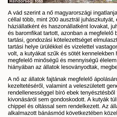
A vád szerint a nő magyarországi ingatlanja
céllal több, mint 200 ausztrál juhászkutyát, 
háziállatként és haszonállatként lovakat, j
és baromfikat tartott, azonban a megfelelő
tartási, gondozási kötelezettséget elmulaszt
tartási helye ürülékkel és vizelettel vastag
volt, a kutyákat szűk és sötét kennelekben 
megfelelő minőségű és mennyiségű élelem,
hiányában az állatok lesoványodtak, megb
A nő az állatok fajtának megfelelő ápolásár
kezeltetéséről, valamint a veleszületett gen
rendellenességgel bíró ebek tenyésztésből 
kivonásáról sem gondoskodott. A kutyák t
chippel és oltással sem rendelkezett. Az álla
alkalmazott bánásmód következtében közel 