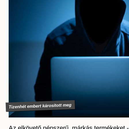
Tizenhét embert károsított meg
Az elkövető népszerű, márkás termékeket - 