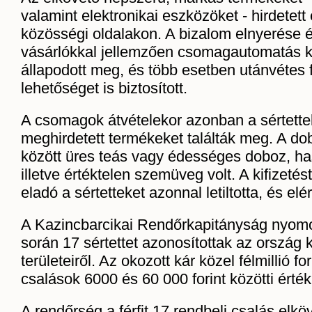
valamint elektronikai eszközöket - hirdetett
közösségi oldalakon. A bizalom elnyerése 
vásárlókkal jellemzően csomagautomatás 
állapodott meg, és több esetben utánvétes f
lehetőséget is biztosított.
A csomagok átvételekor azonban a sértett
meghirdetett termékeket találták meg. A d
között üres teás vagy édességes doboz, has
illetve értéktelen szemüveg volt. A kifizeté
eladó a sértetteket azonnal letiltotta, és elé
A Kazincbarcikai Rendőrkapitányság nyomo
során 17 sértettet azonosítottak az ország
területeiről. Az okozott kár közel félmillió fo
csalások 6000 és 60 000 forint közötti érték
A rendőrség a férfit 17 rendbeli csalás elkö