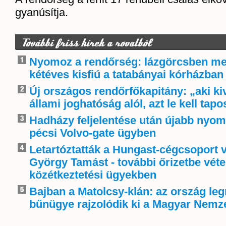
gyanúsítja.
További friss hírek a rovatból
Nyomoz a rendőrség: lázgörcsben me
kétéves kisfiú a tatabányai kórházban
Új országos rendőrfőkapitány: „aki k
állami joghatóság alól, azt le kell tapo
Hadházy feljelentése után újabb nyom
pécsi Volvo-gate ügyben
Letartóztatták a Hungast-cégcsoport v
György Tamást - további őrizetbe véte
közétkeztetési ügyekben
Bajban a Matolcsy-klán: az ország le
bűnügye rajzolódik ki a Magyar Nemze