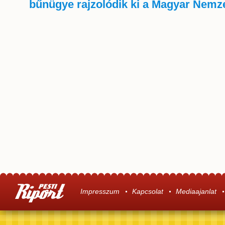
bűnügye rajzolódik ki a Magyar Nemze
Impresszum
Kapcsolat
Mediaajanlat