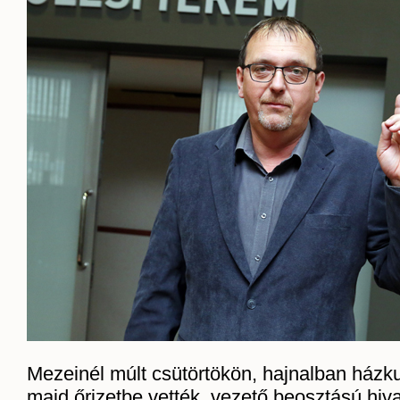
Mezeinél múlt csütörtökön, hajnalban házkut
majd őrizetbe vették, vezető beosztású hiv