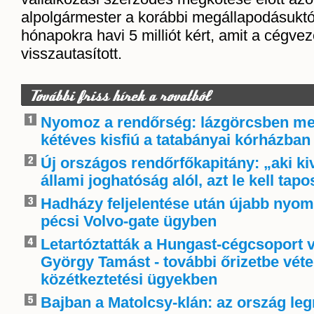
alpolgármester a korábbi megállapodásuktól 
hónapokra havi 5 milliót kért, amit a cégvez
visszautasított.
További friss hírek a rovatból
Nyomoz a rendőrség: lázgörcsben me
kétéves kisfiú a tatabányai kórházban
Új országos rendőrfőkapitány: „aki k
állami joghatóság alól, azt le kell tapo
Hadházy feljelentése után újabb nyom
pécsi Volvo-gate ügyben
Letartóztatták a Hungast-cégcsoport v
György Tamást - további őrizetbe véte
közétkeztetési ügyekben
Bajban a Matolcsy-klán: az ország le