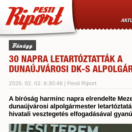
AKTU
Bűnügy
30 NAPRA LETARTÓZTATTÁK A
DUNAÚJVÁROSI DK-S ALPOLGÁ
2026. 02. 02. 6:30:48 | Pesti Riport
A bíróság harminc napra elrendelte Meze
dunaújvárosi alpolgármester letartóztatás
hivatali vesztegetés elfogadásával gyanú