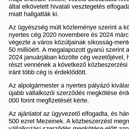
által elkövetett hivatali vesztegetés elfoga
miatt hallgatták ki.
Az ügyészség múlt közleménye szerint a 
nyertes cég 2020 novembere és 2024 márci
végezte a város közútjainak síkosság-mente
50 millióért. A megalapozott gyanú szerint 
2024 januárjában közölte cég vezetőjével, 
részt vennének a következő közbeszerzési 
iránt több cég is érdeklődött.
Az alpolgármester a nyertes pályázó kivála
újabb vállalkozói szerződés megkötése ér
000 forint megfizetését kérte.
Az ajánlatot az ügyvezető elfogadta, és háro
500 ezret Mezeinek. A közbeszerzést megn
vállalkozási szerződés megkötése előtt az