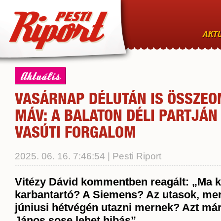
AKTU
Aktuális
VASÁRNAP DÉLUTÁN IS ÖSSZEO
MÁV: A BALATON DÉLI PARTJÁN 
VASÚTI FORGALOM
2025. 06. 16. 7:46:54 | Pesti Riport
Vitézy Dávid kommentben reagált: „Ma k
karbantartó? A Siemens? Az utasok, mer
júniusi hétvégén utazni mernek? Azt már
János sose lehet hibás”.