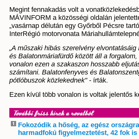
Megint fennakadás volt a vonatközlekedés
MÁVINFORM a közösségi oldalán jelentett
„vasárnap délután egy Győrből Pécsre tart
InterRégió motorvonata Máriahullámtelepné
„A műszaki hibás szerelvény elvontatásáig
és Balatonmáriafürdő között áll a forgalom, 
vonalon ezen a szakaszon hosszabb eljutási
számítani. Balatonfenyves és Balatonszent
pótlóbuszok közlekednek"
- írták.
Ezen kívül több vonalon is voltak jelentős 
További friss hírek a rovatból
Fokozódik a hőség, az egész országra
harmadfokú figyelmeztetést, 42 fok is 