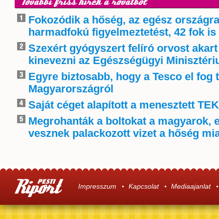
További friss hírek a rovatból
Fokozódik a hőség, az egész országra
harmadfokú figyelmeztetést, 42 fok is 
Szexért gyógyszert felíró orvost akart
kinevezni az Egészségügyi Minisztér
Egyre biztosabb, hogy a Tesco el fog 
Magyarországról
Saját céget alapított a menesztett TE
Megrohanták a boltokat a magyarok, 
vesznek palackozott vizet a hőség mia
Impresszum
Kapcsolat
Mediaajanlat