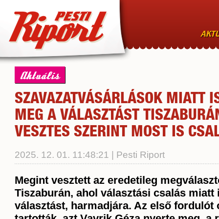
AKTU
Aktuális
SZAVAZATVÁSÁRLÁSOK MIATT I
MEG A VÁLASZTÁST TISZABURÁN
VESZTES SZERINT MOST IS CSA
2025. 12. 01. 11:48:21 | Pesti Riport
Megint vesztett az eredetileg megválasz
Tiszaburán, ahol választási csalás miatt
választást, harmadjára. Az első fordulót
tartották, azt Vavrik Géza nyerte meg, a