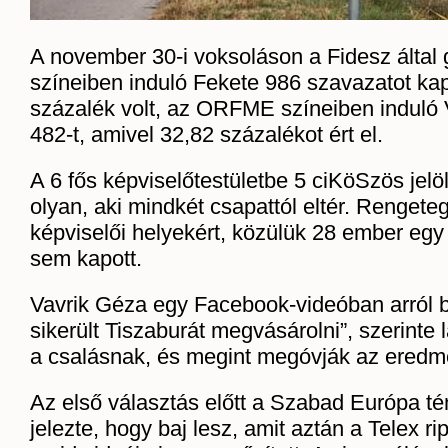
A november 30-i voksoláson a Fidesz által
színeiben induló Fekete 986 szavazatot kap
százalék volt, az ORFME színeiben induló 
482-t, amivel 32,82 százalékot ért el.
A 6 fős képviselőtestületbe 5 ciKöSzös jelöl
olyan, aki mindkét csapattól eltér. Rengete
képviselői helyekért, közülük 28 ember egy
sem kapott.
Vavrik Géza egy Facebook-videóban arról b
sikerült Tiszaburát megvásárolni”, szerinte l
a csalásnak, és megint megóvják az eredm
Az első választás előtt a Szabad Európa té
jelezte, hogy baj lesz, amit aztán a Telex rip