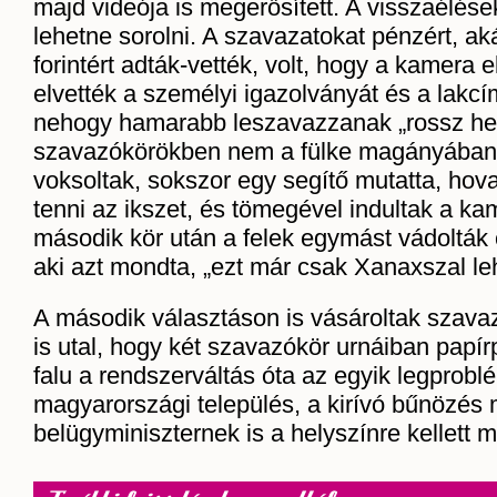
majd videója is megerősített. A visszaélés
lehetne sorolni. A szavazatokat pénzért, ak
forintért adták-vették, volt, hogy a kamera 
elvették a személyi igazolványát és a lakcí
nehogy hamarabb leszavazzanak „rossz hel
szavazókörökben nem a fülke magányában,
voksoltak, sokszor egy segítő mutatta, hova
tenni az ikszet, és tömegével indultak a kam
második kör után a felek egymást vádolták c
aki azt mondta, „ezt már csak Xanaxszal lehe
A második választáson is vásároltak szavaz
is utal, hogy két szavazókör urnáiban papírp
falu a rendszerváltás óta az egyik legprob
magyarországi település, a kirívó bűnözés m
belügyminiszternek is a helyszínre kellett m