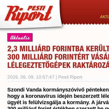
AKTU
Aktuális
2,3 MILLIÁRD FORINTBA KERÜLT
300 MILLIÁRD FORINTÉRT VÁSÁ
LÉLEGEZTETŐGÉPEK RAKTÁROZ
2026. 06. 09. 10:57:47 | Pesti Riport
Szondi Vanda kormányszóvivő pénteken b
hogy a koronavírus idején beszerzett lé
ügyét is felülvizsgálja a kormány. A járvá
300 milliárd forint értékben szerzett be 