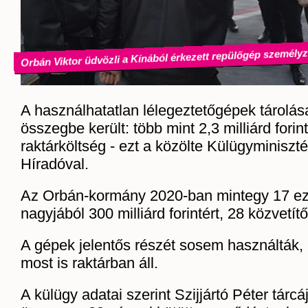
Orbán Viktor üdvözli a Kínából érkezett repülőgép személyz
A használhatatlan lélegeztetőgépek tárolása 
összegbe került: több mint 2,3 milliárd forint
raktárköltség - ezt a közölte Külügyminisz
Híradóval.
Az Orbán-kormány 2020-ban mintegy 17 eze
nagyjából 300 milliárd forintért, 28 közvetít
A gépek jelentős részét sosem használták, 
most is raktárban áll.
A külügy adatai szerint Szijjártó Péter tárc