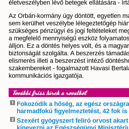
életveszélyben lévő betegek ellátására - ír
Az Orbán-kormány úgy döntött, egyetlen m
sem kerülhet veszélybe lélegeztetőgép hián
szükséges pénzügyi és jogi feltételeket me
a megfelelő mennyiségű eszköz folyamato
álljon. Ez a döntés helyes volt, és a magy
biztonságát szolgálta. A beszerzés támadás
elismerés illeti a beszerzést intéző döntés
szakembereket - fogalmazott Havasi Bertal
kommunikációs igazgatója.
További friss hírek a rovatból
Fokozódik a hőség, az egész országra
harmadfokú figyelmeztetést, 42 fok is 
Szexért gyógyszert felíró orvost akart
kinevezni az Egészségügyi Minisztér