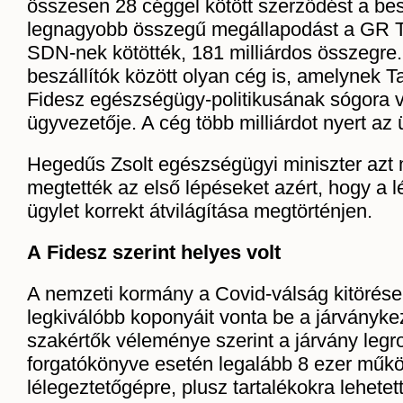
összesen 28 céggel kötött szerződést a be
legnagyobb összegű megállapodást a GR 
SDN-nek kötötték, 181 milliárdos összegre.
beszállítók között olyan cég is, amelynek T
Fidesz egészségügy-politikusának sógora v
ügyvezetője. A cég több milliárdot nyert az 
Hegedűs Zsolt egészségügyi miniszter azt
megtették az első lépéseket azért, hogy a l
ügylet korrekt átvilágítása megtörténjen.
A Fidesz szerint helyes volt
A nemzeti kormány a Covid-válság kitörése
legkiválóbb koponyáit vonta be a járványke
szakértők véleménye szerint a járvány leg
forgatókönyve esetén legalább 8 ezer műk
lélegeztetőgépre, plusz tartalékokra lehete