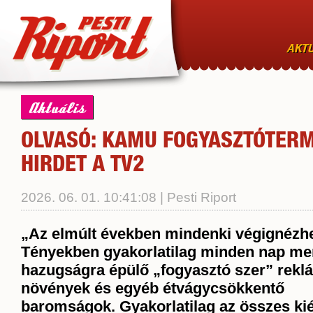
AKTU
Aktuális
OLVASÓ: KAMU FOGYASZTÓTER
HIRDET A TV2
2026. 06. 01. 10:41:08 | Pesti Riport
„Az elmúlt években mindenki végignézhe
Tényekben gyakorlatilag minden nap men
hazugságra épülő „fogyasztó szer” reklá
növények és egyéb étvágycsökkentő
baromságok. Gyakorlatilag az összes kié