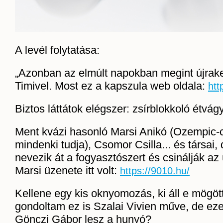
A levél folytatása:
„Azonban az elmúlt napokban megint újrak
Timivel. Most ez a kapszula web oldala:
htt
Biztos láttátok elégszer: zsírblokkoló étvág
Ment kvázi hasonló Marsi Anikó (Ozempic-ce
mindenki tudja), Csomor Csilla... és társai
nevezik át a fogyasztószert és csinálják az 
Marsi üzenete itt volt:
https://9010.hu/
Kellene egy kis oknyomozás, ki áll e mögött
gondoltam ez is Szalai Vivien műve, de eze
Gönczi Gábor lesz a hunyó?