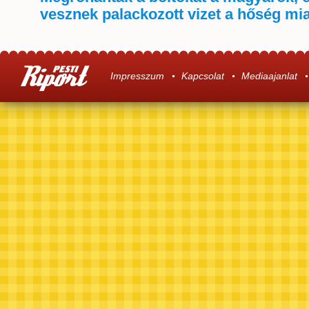
vesznek palackozott vizet a hőség mia
Impresszum
Kapcsolat
Mediaajanlat