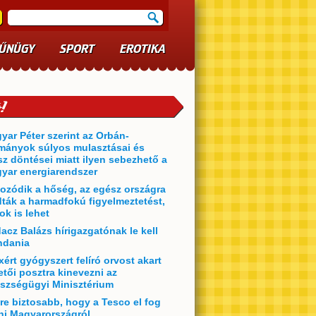
ŰNÜGY
SPORT
EROTIKA
yar Péter szerint az Orbán-
mányok súlyos mulasztásai és
sz döntései miatt ilyen sebezhető a
yar energiarendszer
ozódik a hőség, az egész országra
dták a harmadfokú figyelmeztetést,
ok is lehet
acz Balázs hírigazgatónak le kell
dania
xért gyógyszert felíró orvost akart
etői posztra kinevezni az
szségügyi Minisztérium
re biztosabb, hogy a Tesco el fog
ni Magyarországról