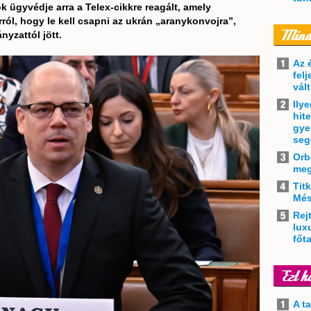
k ügyvédje arra a Telex-cikkre reagált, amely
ról, hogy le kell csapni az ukrán „aranykonvojra”,
nyzattól jött.
Az 
felj
vál
Ily
hit
gye
seg
Orb
meg
Tit
Més
Rejt
lux
főt
A t