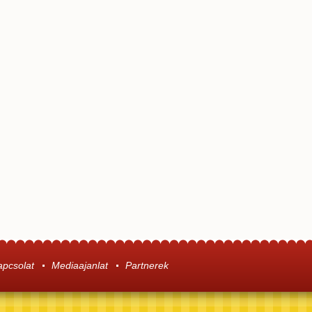
apcsolat
Mediaajanlat
Partnerek