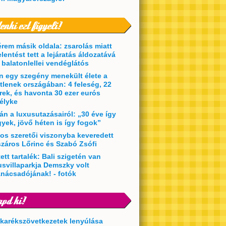
érem másik oldala: zsarolás miatt
elentést tett a lejáratás áldozatává
t balatonlellei vendéglátós
en egy szegény menekült élete a
etlenek országában: 4 feleség, 22
rek, és havonta 30 ezer eurós
élyke
án a luxusutazásairól: „30 éve így
yek, jövő héten is így fogok”
kos szeretői viszonyba keveredett
záros Lőrinc és Szabó Zsófi
ett tartalék: Bali szigetén van
usvillaparkja Demszky volt
anácsadójának! - fotók
akarékszövetkezetek lenyúlása