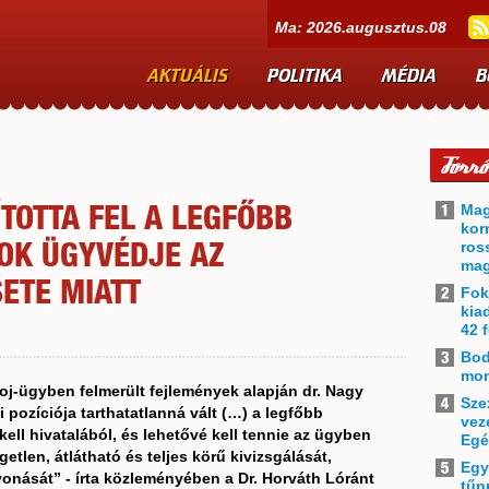
Ma: 2026.augusztus.08
AKTUÁLIS
POLITIKA
MÉDIA
B
Mag
TOTTA FEL A LEGFŐBB
kor
ros
OK ÜGYVÉDJE AZ
mag
ETE MIATT
Fok
kia
42 f
Bod
mon
oj-ügyben felmerült fejlemények alapján dr. Nagy
Sze
 pozíciója tarthatatlanná vált (…) a legfőbb
vez
ell hivatalából, és lehetővé kell tennie az ügyben
Egé
tlen, átlátható és teljes körű kivizsgálását,
Egy
vonását” - írta közleményében a Dr. Horváth Lóránt
tűn