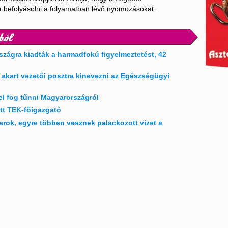
a befolyásolni a folyamatban lévő nyomozásokat.
ból
szágra kiadták a harmadfokú figyelmeztetést, 42
t akart vezetői posztra kinevezni az Egészségügyi
el fog tűnni Magyarországról
ett TEK-főigazgató
rok, egyre többen vesznek palackozott vizet a