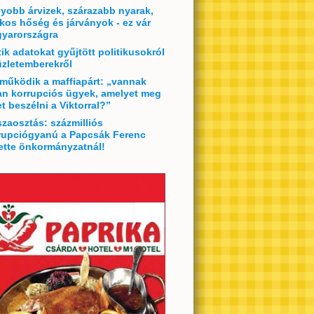
yobb árvizek, szárazabb nyarak,
lkos hőség és járványok - ez vár
yarországra
tik adatokat gyűjtött politikusokról
üzletemberekről
 működik a maffiapárt: „vannak
an korrupciós ügyek, amelyet meg
et beszélni a Viktorral?”
szaosztás: százmilliós
rupciógyanú a Papcsák Ferenc
ette önkormányzatnál!