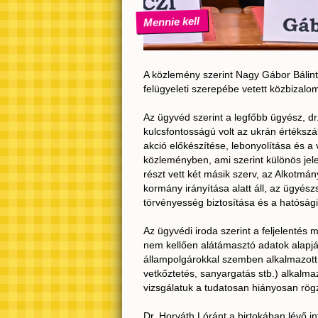
Mennie kell
A közlemény szerint Nagy Gábor Bálin
felügyeleti szerepébe vetett közbizalom
Az ügyvéd szerint a legfőbb ügyész, dr.
kulcsfontosságú volt az ukrán értéksz
akció előkészítése, lebonyolítása és a 
közleményben, ami szerint különös jel
részt vett két másik szerv, az Alkotmán
kormány irányítása alatt áll, az ügyész
törvényesség biztosítása és a hatóság
Az ügyvédi iroda szerint a feljelenté
nem kellően alátámasztó adatok alapjá
állampolgárokkal szemben alkalmazott 
vetkőztetés, sanyargatás stb.) alkalm
vizsgálatuk a tudatosan hiányosan rögz
Dr. Horváth Lóránt a birtokában lévő in