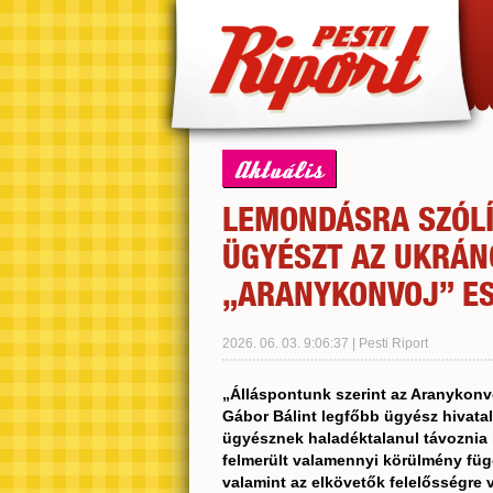
Aktuális
LEMONDÁSRA SZÓLÍ
ÜGYÉSZT AZ UKRÁN
„ARANYKONVOJ” ES
2026. 06. 03. 9:06:37 | Pesti Riport
„Álláspontunk szerint az Aranykonv
Gábor Bálint legfőbb ügyész hivatali
ügyésznek haladéktalanul távoznia k
felmerült valamennyi körülmény függe
valamint az elkövetők felelősségre 