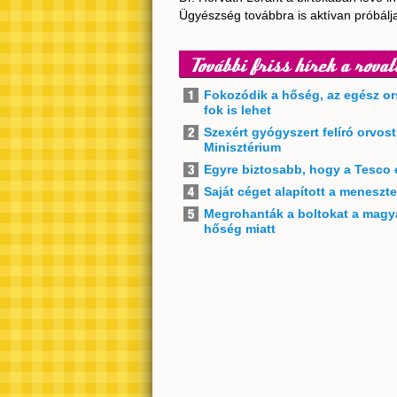
Ügyészség továbbra is aktívan próbálj
További friss hírek a rovat
Fokozódik a hőség, az egész or
fok is lehet
Szexért gyógyszert felíró orvos
Minisztérium
Egyre biztosabb, hogy a Tesco 
Saját céget alapított a meneszt
Megrohanták a boltokat a magya
hőség miatt