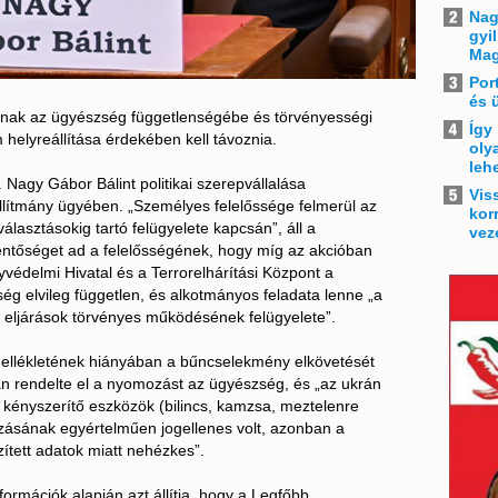
Nag
gyi
Mag
Por
és 
tnak az ügyészség függetlenségébe és törvényességi
Így
 helyreállítása érdekében kell távoznia.
oly
leh
 Nagy Gábor Bálint politikai szerepvállalása
Vis
állítmány ügyében. „Személyes felelőssége felmerül az
kor
választásokig tartó felügyelete kapcsán”, áll a
vez
entőséget ad a felelősségének, hogy míg az akcióban
yvédelmi Hivatal és a Terrorelhárítási Központ a
ség elvileg független, és alkotmányos feladata lenne „a
i eljárások törvényes működésének felügyelete”.
s mellékletének hiányában a bűncselekmény elkövetését
n rendelte el a nyomozást az ügyészség, és „az ukrán
kényszerítő eszközök (bilincs, kamzsa, meztelenre
azásának egyértelműen jogellenes volt, azonban a
ített adatok miatt nehézkes”.
formációk alapján azt állítja, hogy a Legfőbb