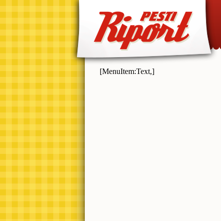
[MenuItem:Text,]