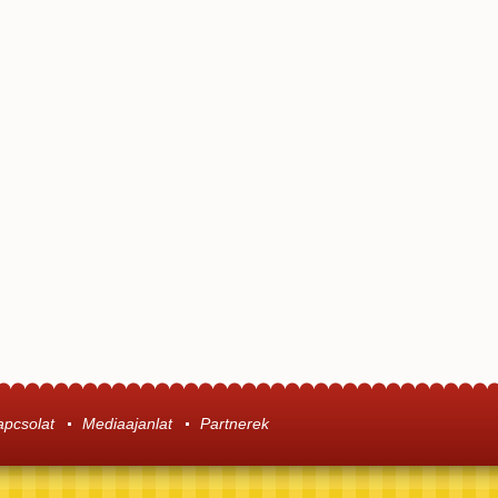
apcsolat
Mediaajanlat
Partnerek