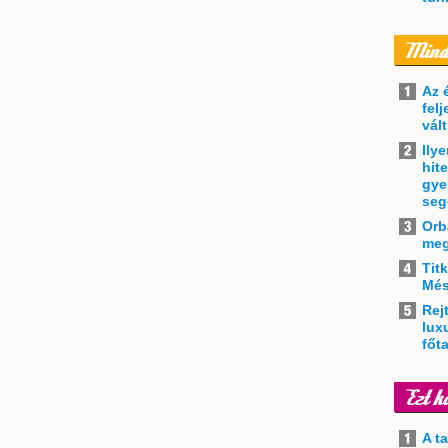
Az 
felj
vál
Ily
hit
gye
seg
Orb
meg
Tit
Més
Rejt
lux
főt
A t