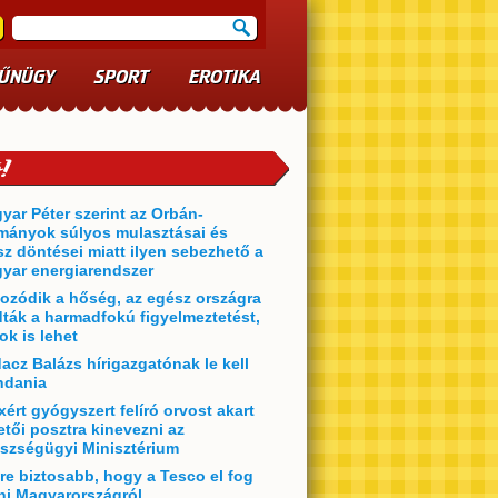
ŰNÜGY
SPORT
EROTIKA
yar Péter szerint az Orbán-
mányok súlyos mulasztásai és
sz döntései miatt ilyen sebezhető a
yar energiarendszer
ozódik a hőség, az egész országra
dták a harmadfokú figyelmeztetést,
ok is lehet
acz Balázs hírigazgatónak le kell
dania
xért gyógyszert felíró orvost akart
etői posztra kinevezni az
szségügyi Minisztérium
re biztosabb, hogy a Tesco el fog
ni Magyarországról