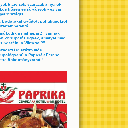
yobb árvizek, szárazabb nyarak,
lkos hőség és járványok - ez vár
yarországra
tik adatokat gyűjtött politikusokról
üzletemberekről
 működik a maffiapárt: „vannak
an korrupciós ügyek, amelyet meg
et beszélni a Viktorral?”
szaosztás: százmilliós
rupciógyanú a Papcsák Ferenc
ette önkormányzatnál!