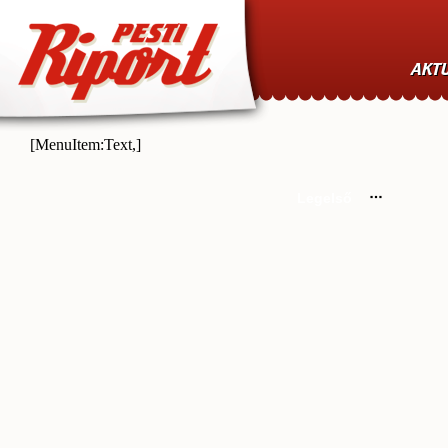
AKTU
[MenuItem:Text,]
Legelső