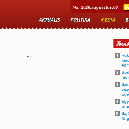
Ma: 2026.augusztus.06
AKTUÁLIS
POLITIKA
MÉDIA
B
Fok
Legelső
kia
42 f
Bod
mon
Sze
vez
Egé
Egy
tűn
Saj
fői