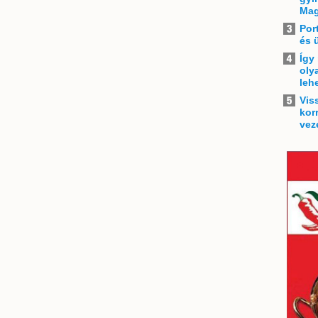
Mag
Por
és 
Így
oly
leh
Vis
kor
vez