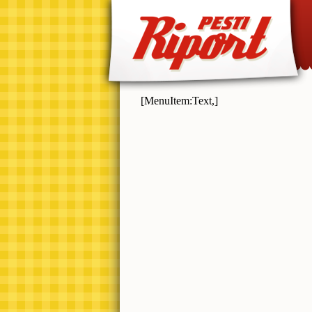
[MenuItem:Text,]