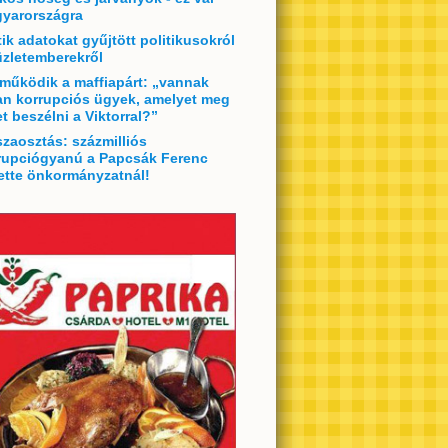
yarországra
tik adatokat gyűjtött politikusokról
üzletemberekről
 működik a maffiapárt: „vannak
an korrupciós ügyek, amelyet meg
et beszélni a Viktorral?”
szaosztás: százmilliós
rupciógyanú a Papcsák Ferenc
ette önkormányzatnál!