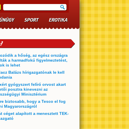
ŰNÜGY
SPORT
EROTIKA
ozódik a hőség, az egész országra
dták a harmadfokú figyelmeztetést,
ok is lehet
acz Balázs hírigazgatónak le kell
dania
xért gyógyszert felíró orvost akart
etői posztra kinevezni az
szségügyi Minisztérium
re biztosabb, hogy a Tesco el fog
ni Magyarországról
át céget alapított a menesztett TEK-
gazgató