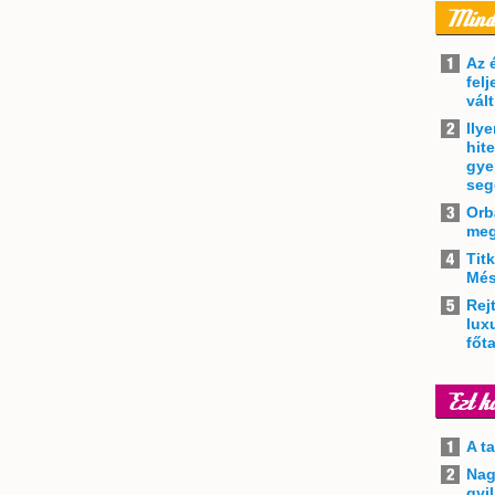
Az 
felj
vál
Ily
hit
gye
seg
Orb
meg
Tit
Més
Rejt
lux
főt
A t
Nag
gyi