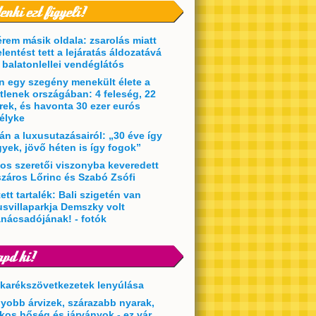
érem másik oldala: zsarolás miatt
elentést tett a lejáratás áldozatává
t balatonlellei vendéglátós
en egy szegény menekült élete a
etlenek országában: 4 feleség, 22
rek, és havonta 30 ezer eurós
élyke
án a luxusutazásairól: „30 éve így
yek, jövő héten is így fogok”
kos szeretői viszonyba keveredett
záros Lőrinc és Szabó Zsófi
ett tartalék: Bali szigetén van
usvillaparkja Demszky volt
anácsadójának! - fotók
akarékszövetkezetek lenyúlása
yobb árvizek, szárazabb nyarak,
lkos hőség és járványok - ez vár